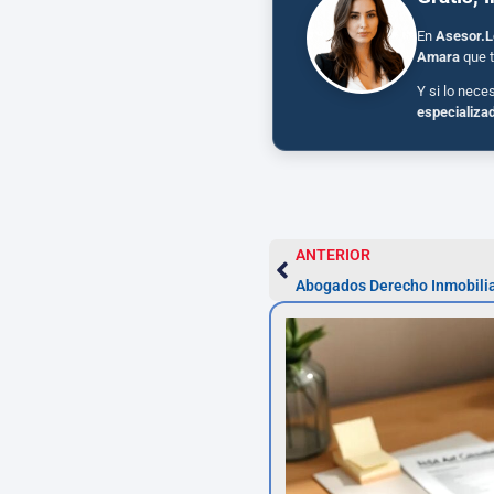
En
Asesor.L
Amara
que t
Y si lo nece
especializa
ANTERIOR
Abogados Derecho Inmobilia