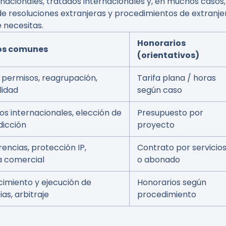
acionales, tratados internacionales y, en muchos casos,
 de resoluciones extranjeras y procedimientos de extranjerí
e necesitas.
Honorarios
ios comunes
(orientativos)
, permisos, reagrupación,
Tarifa plana / horas
lidad
según caso
os internacionales, elección de
Presupuesto por
sdicción
proyecto
encias, protección IP,
Contrato por servicio
a comercial
o abonado
imiento y ejecución de
Honorarios según
as, arbitraje
procedimiento