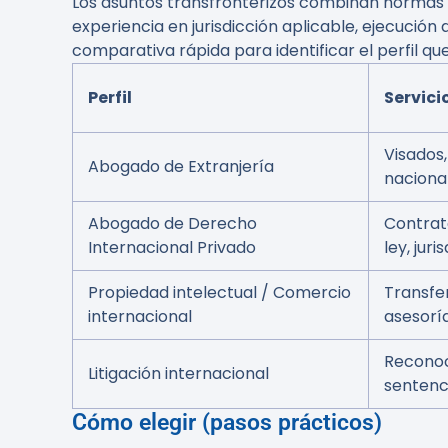
Los asuntos transfronterizos combinan normas n
experiencia en jurisdicción aplicable, ejecución
comparativa rápida para identificar el perfil qu
Perfil
Servic
Visados
Abogado de Extranjería
naciona
Abogado de Derecho
Contrat
Internacional Privado
ley, juri
Propiedad intelectual / Comercio
Transfer
internacional
asesorí
Reconoc
Litigación internacional
sentenci
Cómo elegir (pasos prácticos)