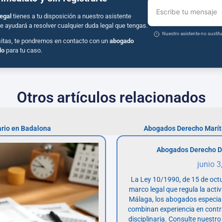
Escribe tu mensaje
egal
tienes a tu disposición a nuestro asistente
e ayudará a resolver cualquier duda legal que tengas.
Nuestro asistente no susti
sitas, te pondremos en contacto con un
abogado
do
para tu caso.
Otros artículos relacionados
rio en Badalona
Abogados Derecho Marít
Abogados Derecho D
junio 3
La Ley 10/1990, de 15 de octu
marco legal que regula la acti
Málaga, los abogados especia
combinan experiencia en contr
disciplinaria. Consulte nuestro