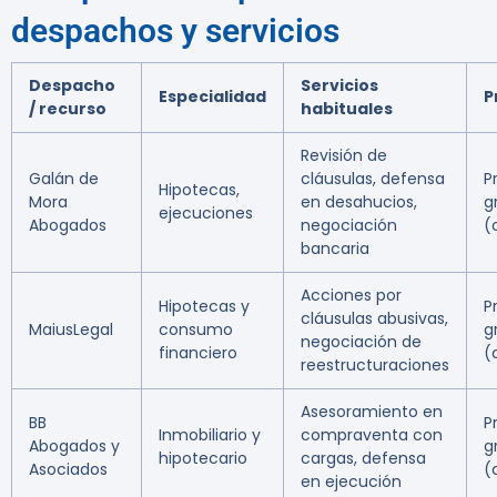
despachos y servicios
Despacho
Servicios
Especialidad
P
/ recurso
habituales
Revisión de
Galán de
cláusulas, defensa
P
Hipotecas,
Mora
en desahucios,
g
ejecuciones
Abogados
negociación
(
bancaria
Acciones por
Hipotecas y
P
cláusulas abusivas,
MaiusLegal
consumo
g
negociación de
financiero
(
reestructuraciones
Asesoramiento en
BB
P
Inmobiliario y
compraventa con
Abogados y
g
hipotecario
cargas, defensa
Asociados
(
en ejecución