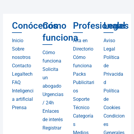
Conócenos
Cómo
Profesionales
Legal
funciona
Inicio
Alta en
Aviso
Sobre
Directorio
Legal
Cómo
nosotros
Cómo
Política
funciona
Contacto
funciona
de
Solicita
Legaltech
Packs
Privacida
un
FAQ
Publicitari
d
abogado
Inteligenci
os
Política
Urgencias
a artificial
Soporte
de
/ 24h
Prensa
Técnico
Cookies
Enlaces
Categoría
Condicion
de interés
s
es
Registrar
Medios
Generales