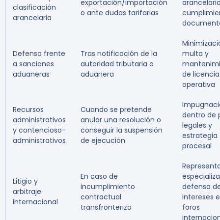
exportación/importación
arancelario
clasificación
o ante dudas tarifarias
cumplimie
arancelaria
document
Minimizaci
Defensa frente
Tras notificación de la
multa y
a sanciones
autoridad tributaria o
mantenimi
aduaneras
aduanera
de licencia
operativa
Impugnaci
Recursos
Cuando se pretende
dentro de 
administrativos
anular una resolución o
legales y
y contencioso-
conseguir la suspensión
estrategia
administrativos
de ejecución
procesal
Represent
En caso de
especializ
Litigio y
incumplimiento
defensa d
arbitraje
contractual
intereses 
internacional
transfronterizo
foros
internacio