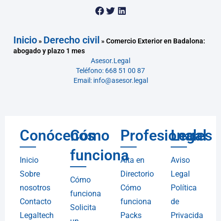
Inicio
Derecho civil
»
»
Comercio Exterior en Badalona:
abogado y plazo 1 mes
Asesor.Legal
Teléfono: 668 51 00 87
Email: info@asesor.legal
Conócenos
Cómo
Profesionales
Legal
funciona
Inicio
Alta en
Aviso
Sobre
Directorio
Legal
Cómo
nosotros
Cómo
Política
funciona
Contacto
funciona
de
Solicita
Legaltech
Packs
Privacida