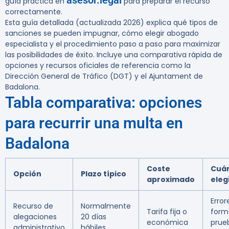
asesor.legal
guía práctica en
para preparar el recurso
correctamente.
Esta guía detallada (actualizada 2026) explica qué tipos de
sanciones se pueden impugnar, cómo elegir abogado
especialista y el procedimiento paso a paso para maximizar
las posibilidades de éxito. Incluye una comparativa rápida de
opciones y recursos oficiales de referencia como la
Dirección General de Tráfico (DGT) y el Ajuntament de
Badalona.
Tabla comparativa: opciones
para recurrir una multa en
Badalona
Coste
Cuá
Opción
Plazo típico
aproximado
eleg
Error
Recurso de
Normalmente
Tarifa fija o
form
alegaciones
20 días
económica
prue
administrativo
hábiles