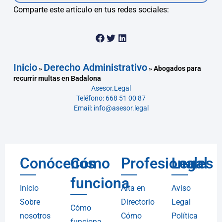
Comparte este artículo en tus redes sociales:
Inicio
Derecho Administrativo
»
»
Abogados para
recurrir multas en Badalona
Asesor.Legal
Teléfono: 668 51 00 87
Email: info@asesor.legal
Conócenos
Cómo
Profesionales
Legal
funciona
Inicio
Alta en
Aviso
Sobre
Directorio
Legal
Cómo
nosotros
Cómo
Política
funciona