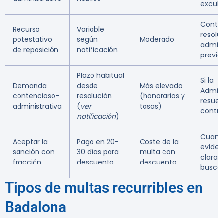
excu
Cont
Recurso
Variable
reso
potestativo
según
Moderado
admin
de reposición
notificación
previ
Plazo habitual
Si la
Demanda
desde
Más elevado
Admi
contencioso-
resolución
(honorarios y
resu
administrativa
(
ver
tasas)
cont
notificación
)
Cuan
Aceptar la
Pago en 20-
Coste de la
evid
sanción con
30 días para
multa con
clara
fracción
descuento
descuento
busc
Tipos de multas recurribles en
Badalona