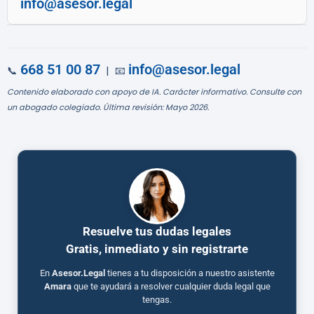
info@asesor.legal
668 51 00 87
info@asesor.legal
📞
| 📧
Contenido elaborado con apoyo de IA. Carácter informativo. Consulte con
un abogado colegiado. Última revisión: Mayo 2026.
Resuelve tus dudas legales
Gratis, inmediato y sin registrarte
En
Asesor.Legal
tienes a tu disposición a nuestro asistente
Amara
que te ayudará a resolver cualquier duda legal que
tengas.