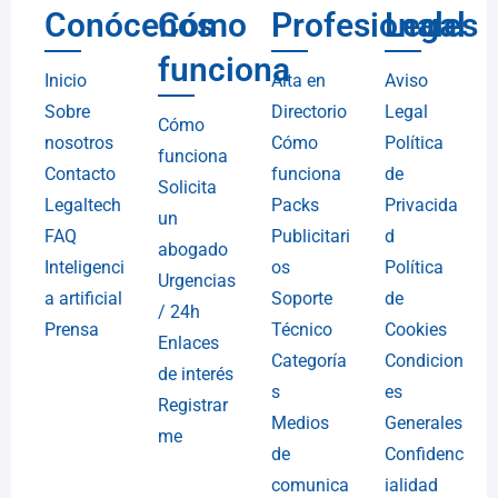
Conócenos
Cómo
Profesionales
Legal
funciona
Inicio
Alta en
Aviso
Sobre
Directorio
Legal
Cómo
nosotros
Cómo
Política
funciona
Contacto
funciona
de
Solicita
Legaltech
Packs
Privacida
un
FAQ
Publicitari
d
abogado
Inteligenci
os
Política
Urgencias
a artificial
Soporte
de
/ 24h
Prensa
Técnico
Cookies
Enlaces
Categoría
Condicion
de interés
s
es
Registrar
Medios
Generales
me
de
Confidenc
comunica
ialidad