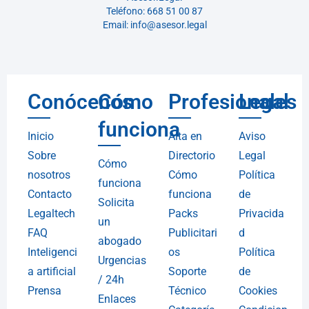
Teléfono: 668 51 00 87
Email: info@asesor.legal
Conócenos
Cómo
Profesionales
Legal
funciona
Inicio
Alta en
Aviso
Sobre
Directorio
Legal
Cómo
nosotros
Cómo
Política
funciona
Contacto
funciona
de
Solicita
Legaltech
Packs
Privacida
un
FAQ
Publicitari
d
abogado
Inteligenci
os
Política
Urgencias
a artificial
Soporte
de
/ 24h
Prensa
Técnico
Cookies
Enlaces