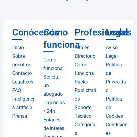
Conócenos
Cómo
Profesionales
Legal
funciona
Inicio
Alta en
Aviso
Sobre
Directorio
Legal
Cómo
nosotros
Cómo
Política
funciona
Contacto
funciona
de
Solicita
Legaltech
Packs
Privacida
un
FAQ
Publicitari
d
abogado
Inteligenci
os
Política
Urgencias
a artificial
Soporte
de
/ 24h
Prensa
Técnico
Cookies
Enlaces
Categoría
Condicion
de interés
s
es
Registrar