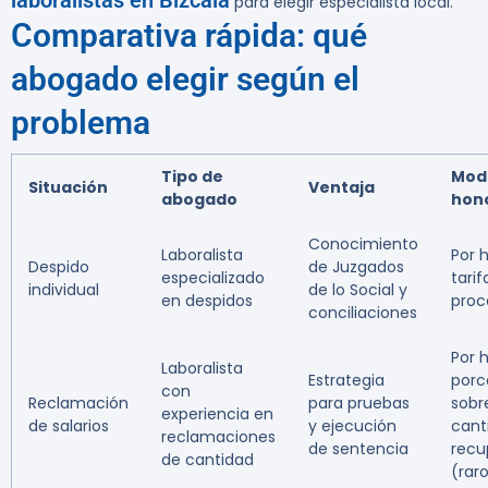
laboralistas en Bizcaia
para elegir especialista local.
Comparativa rápida: qué
abogado elegir según el
problema
Tipo de
Mod
Situación
Ventaja
abogado
hon
Conocimiento
Laboralista
Por 
Despido
de Juzgados
especializado
tarif
individual
de lo Social y
en despidos
proc
conciliaciones
Por 
Laboralista
Estrategia
porc
con
Reclamación
para pruebas
sobr
experiencia en
de salarios
y ejecución
cant
reclamaciones
de sentencia
recu
de cantidad
(rar