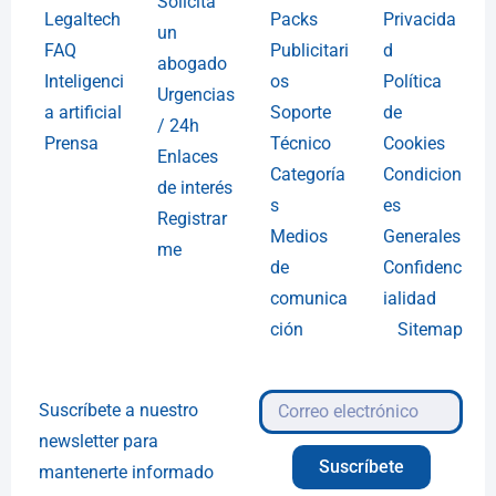
Solicita
Legaltech
Packs
Privacida
un
FAQ
Publicitari
d
abogado
Inteligenci
os
Política
Urgencias
a artificial
Soporte
de
/ 24h
Prensa
Técnico
Cookies
Enlaces
Categoría
Condicion
de interés
s
es
Registrar
Medios
Generales
me
de
Confidenc
comunica
ialidad
ción
Sitemap
Suscríbete a nuestro
newsletter para
Suscríbete
mantenerte informado