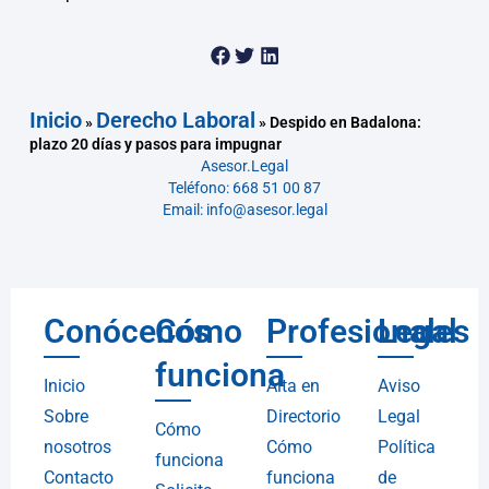
Inicio
Derecho Laboral
»
»
Despido en Badalona:
plazo 20 días y pasos para impugnar
Asesor.Legal
Teléfono: 668 51 00 87
Email: info@asesor.legal
Conócenos
Cómo
Profesionales
Legal
funciona
Inicio
Alta en
Aviso
Sobre
Directorio
Legal
Cómo
nosotros
Cómo
Política
funciona
Contacto
funciona
de