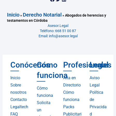
Inicio
Derecho Notarial
»
»
Abogados de herencias y
testamentos en Córdoba
Asesor.Legal
Teléfono: 668 51 00 87
Email: info@asesor.legal
Conócenos
Cómo
Profesionales
Legal
funciona
Inicio
Alta en
Aviso
Sobre
Directorio
Legal
Cómo
nosotros
Cómo
Política
funciona
Contacto
funciona
de
Solicita
Legaltech
Packs
Privacida
un
FAQ
Publicitari
d