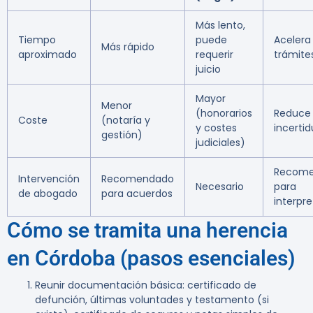
Más lento,
Tiempo
puede
Acelera
Más rápido
aproximado
requerir
trámite
juicio
Mayor
Menor
(honorarios
Reduce
Coste
(notaría y
y costes
incerti
gestión)
judiciales)
Recom
Intervención
Recomendado
Necesario
para
de abogado
para acuerdos
interpr
Cómo se tramita una herencia
en Córdoba (pasos esenciales)
Reunir documentación básica: certificado de
defunción, últimas voluntades y testamento (si