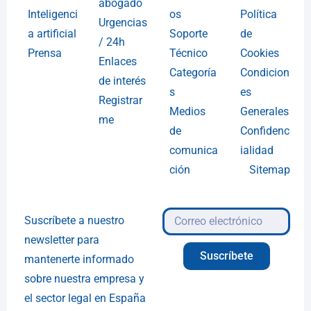
abogado
Inteligenci
os
Política
Urgencias
a artificial
Soporte
de
/ 24h
Prensa
Técnico
Cookies
Enlaces
Categoría
Condicion
de interés
s
es
Registrar
Medios
Generales
me
de
Confidenc
comunica
ialidad
ción
Sitemap
Suscríbete a nuestro
newsletter para
Suscríbete
mantenerte informado
sobre nuestra empresa y
el sector legal en España