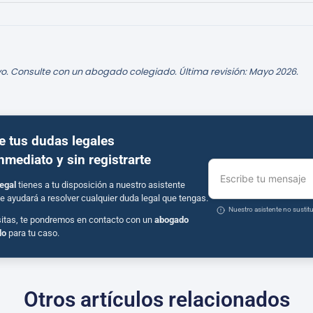
o. Consulte con un abogado colegiado. Última revisión: Mayo 2026.
e tus dudas legales
inmediato y sin registrarte
Escribe tu mensaje
egal
tienes a tu disposición a nuestro asistente
e ayudará a resolver cualquier duda legal que tengas.
Nuestro asistente no susti
sitas, te pondremos en contacto con un
abogado
do
para tu caso.
Otros artículos relacionados