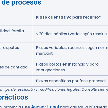
s de procesos
Plazo orientativo para recurso*
idad, familia,
≈ 20 días hábiles (varía según resoluc
, disputas
Plazos variables; recursos según norm
mercantil
Plazos cortos en instancia y para
es de cantidad
impugnaciones
Plazos específicos por fase procesal
 el tipo de resolución y modificaciones legales. Consulte sie
prácticos
Asesor.Legal
 y provincia (use
para agilizar la búsqueda