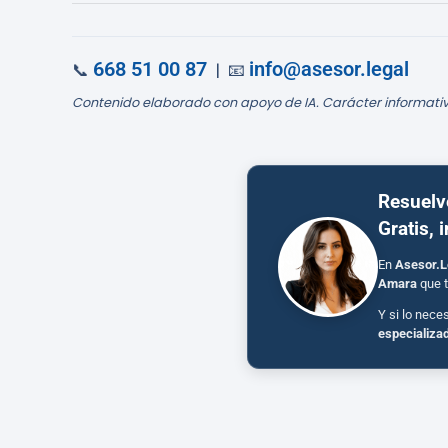
668 51 00 87
info@asesor.legal
📞
| 📧
Contenido elaborado con apoyo de IA. Carácter informativ
Resuelv
Gratis, 
En
Asesor.L
Amara
que t
Y si lo nece
especializa