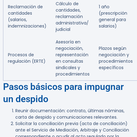
Cálculo de
Reclamación de
1 año
cantidades,
cantidades
(prescripción
reclamación
(salarios,
general para
administrativa/
indemnizaciones)
salarios)
judicial
Asesoría en
negociación,
Plazos según
Procesos de
representación
negociación y
regulación (ERTE)
en consultas
procedimientos
sindicales y
específicos
procedimientos
Pasos básicos para impugnar
un despido
Reunir documentación: contrato, últimas nóminas,
carta de despido y comunicaciones relevantes.
Solicitar la conciliación previa (acta de conciliación)
ante el Servicio de Mediación, Arbitraje y Conciliación
correspondiente o acudir al acto regulado por la