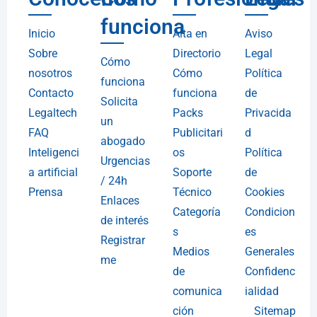
funciona
Inicio
Alta en
Aviso
Sobre
Directorio
Legal
Cómo
nosotros
Cómo
Política
funciona
Contacto
funciona
de
Solicita
Legaltech
Packs
Privacida
un
FAQ
Publicitari
d
abogado
Inteligenci
os
Política
Urgencias
a artificial
Soporte
de
/ 24h
Prensa
Técnico
Cookies
Enlaces
Categoría
Condicion
de interés
s
es
Registrar
Medios
Generales
me
de
Confidenc
comunica
ialidad
ción
Sitemap