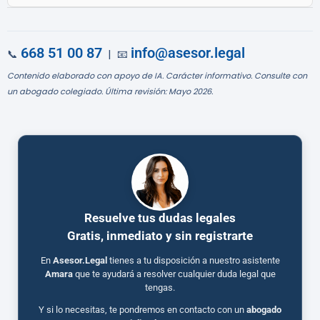
668 51 00 87
info@asesor.legal
📞
| 📧
Contenido elaborado con apoyo de IA. Carácter informativo. Consulte con
un abogado colegiado. Última revisión: Mayo 2026.
Resuelve tus dudas legales
Gratis, inmediato y sin registrarte
En
Asesor.Legal
tienes a tu disposición a nuestro asistente
Amara
que te ayudará a resolver cualquier duda legal que
tengas.
Y si lo necesitas, te pondremos en contacto con un
abogado