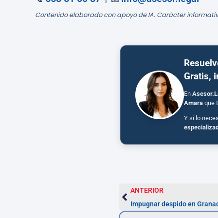
Contenido elaborado con apoyo de IA. Carácter informativ
Resuelv
Gratis, 
En
Asesor.L
Amara
que t
Y si lo nece
especializa
ANTERIOR
Impugnar despido en Granad