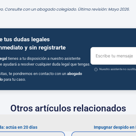
o. Consulte con un abogado colegiado. Última revisión: Mayo 2026.
e tus dudas legales
inmediato y sin registrarte
Escribe tu mensaje
egal
tienes a tu disposición a nuestro asistente
e ayudará a resolver cualquier duda legal que tengas.
Nuestro asistente no susti
sitas, te pondremos en contacto con un
abogado
do
para tu caso.
Otros artículos relacionados
a: actúa en 20 días
Impugnar despido en 