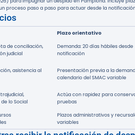
026) para impugnar un despido en Pamplona. Incluye plazo
un proceso paso a paso para actuar desde la notificación
cios
Plazo orientativo
ta de conciliación,
Demanda: 20 días hábiles desde
n judicial
notificación
ión, asistencia al
Presentación previa a la demand
calendario del SMAC variable
rajudicial,
Actúa con rapidez para conserv
e lo Social
pruebas
ursos
Plazos administrativos y recursa
les
variables