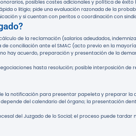
norarios, posibles costes adicionales y política de éxito (
ápida o litigio; pide una evaluación razonada de la probabi
ación y si cuentan con peritos o coordinación con sindi
ogado?
álculo de la reclamación (salarios adeudados, indemnizac
 de conciliación ante el SMAC (acto previo en la mayoría
si no hay acuerdo, preparación y presentación de la deman
negociaciones hasta resolución; posible interposición de 
e la notificación para presentar papeleta y preparar la
 depende del calendario del órgano; la presentación dentr
rocesal del Juzgado de lo Social; el proceso puede tarda