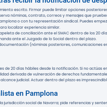
as recibir la notificación de des
amiento escrito. Firmar puede limitar opciones posteriores
nserva nóminas, contrato, correos y mensajes que prueben 
amplona o con tu representación sindical. Puedes empez
ara localizar experiencia similar.
papeleta de conciliación ante el SMAC dentro de los
20 día
anda ante el Juzgado de lo Social dentro del plazo.
documentación (nóminas posteriores, comunicaciones empr
 es de
20 días hábiles
desde la notificación. Si no actúas e
lidad derivada de vulneración de derechos fundamentales
lcance judicial. Actuar dentro del plazo es imprescindible
lista en Pamplona
a jurisdicción social de Navarra; pide referencias y sent