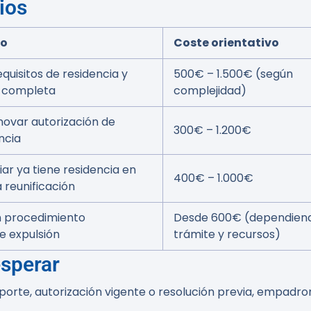
ios
lo
Coste orientativo
equisitos de residencia y
500€ – 1.500€ (según
 completa
complejidad)
enovar autorización de
300€ – 1.200€
ncia
ar ya tiene residencia en
400€ – 1.000€
a reunificación
un procedimiento
Desde 600€ (dependiend
e expulsión
trámite y recursos)
esperar
rte, autorización vigente o resolución previa, empadrona