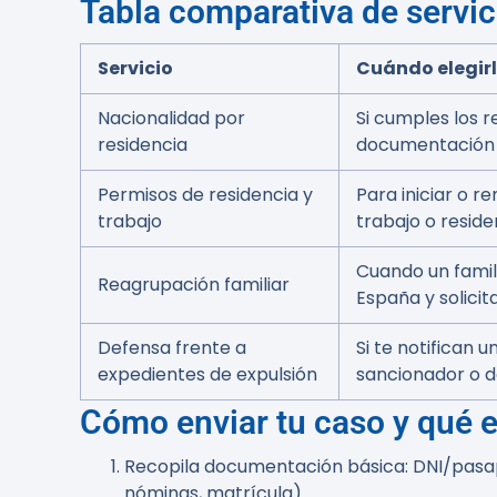
Tabla comparativa de servic
Servicio
Cuándo elegir
Nacionalidad por
Si cumples los r
residencia
documentación
Permisos de residencia y
Para iniciar o r
trabajo
trabajo o reside
Cuando un famili
Reagrupación familiar
España y solicit
Defensa frente a
Si te notifican 
expedientes de expulsión
sancionador o d
Cómo enviar tu caso y qué 
Recopila documentación básica: DNI/pasapo
nóminas, matrícula).