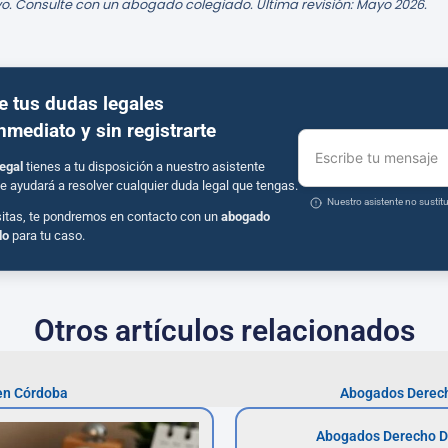
o. Consulte con un abogado colegiado. Última revisión: Mayo 2026.
e tus dudas legales
inmediato y sin registrarte
Escribe tu mensaje
egal
tienes a tu disposición a nuestro asistente
e ayudará a resolver cualquier duda legal que tengas.
Nuestro asistente no susti
sitas, te pondremos en contacto con un
abogado
do
para tu caso.
Otros artículos relacionados
en Córdoba
Abogados Derech
Abogados Derecho D