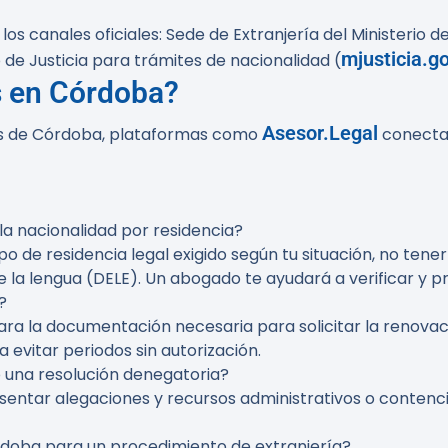
os canales oficiales: Sede de Extranjería del Ministerio de
mjusticia.g
io de Justicia para trámites de nacionalidad (
 en Córdoba?
Asesor.Legal
os de Córdoba, plataformas como
conectan
 la nacionalidad por residencia?
mpo de residencia legal exigido según tu situación, no ten
e la lengua (DELE). Un abogado te ayudará a verificar y 
?
 la documentación necesaria para solicitar la renovació
 evitar periodos sin autorización.
o una resolución denegatoria?
esentar alegaciones y recursos administrativos o conten
doba para un procedimiento de extranjería?