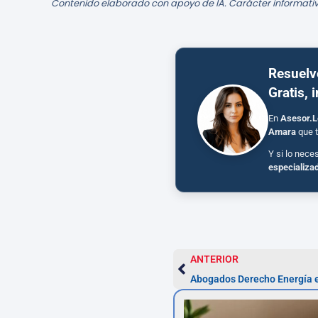
Contenido elaborado con apoyo de IA. Carácter informativ
Resuelv
Gratis, 
En
Asesor.L
Amara
que t
Y si lo nece
especializa
ANTERIOR
Abogados Derecho Energía 