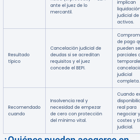
implican
ante el juez de lo
liquidació
mercantil.
judicial de
activos.
Compromi
de pago q
Cancelación judicial de
pueden se
Resultado
deudas si se acreditan
parciales 
típico
requisitos y el juez
temporales
concede el BEPI.
cancelaci
judicial
completa.
Cuando ex
Insolvencia real y
disponibil
Recomendado
necesidad de empezar
real para
cuando
de cero con protección
negociar y
del mínimo vital.
costes y 
judicial.
¿Quiénes pueden acogerse en