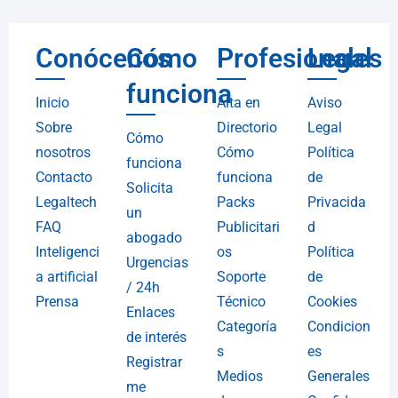
Conócenos
Cómo
Profesionales
Legal
funciona
Inicio
Alta en
Aviso
Sobre
Directorio
Legal
Cómo
nosotros
Cómo
Política
funciona
Contacto
funciona
de
Solicita
Legaltech
Packs
Privacida
un
FAQ
Publicitari
d
abogado
Inteligenci
os
Política
Urgencias
a artificial
Soporte
de
/ 24h
Prensa
Técnico
Cookies
Enlaces
Categoría
Condicion
de interés
s
es
Registrar
Medios
Generales
me