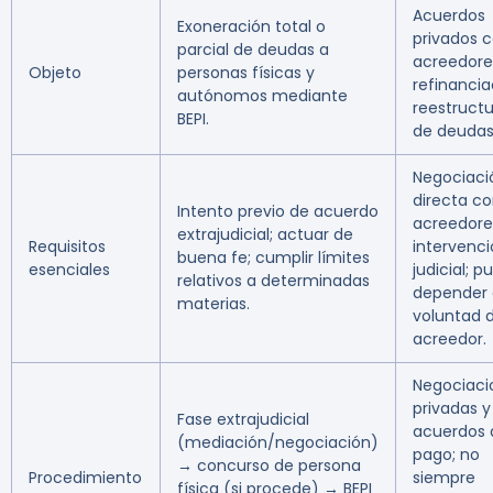
Acuerdos
Exoneración total o
privados 
parcial de deudas a
acreedore
Objeto
personas físicas y
refinancia
autónomos mediante
reestruct
BEPI.
de deudas
Negociaci
directa c
Intento previo de acuerdo
acreedore
extrajudicial; actuar de
Requisitos
intervenc
buena fe; cumplir límites
esenciales
judicial; 
relativos a determinadas
depender 
materias.
voluntad d
acreedor.
Negociaci
privadas y
Fase extrajudicial
acuerdos 
(mediación/negociación)
pago; no
→ concurso de persona
Procedimiento
siempre
física (si procede) → BEPI