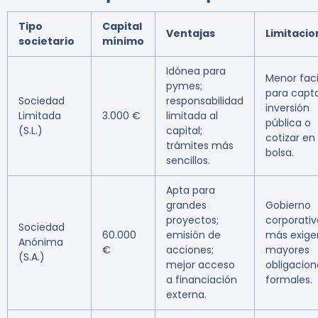
Tipo
Capital
Ventajas
Limitacio
societario
mínimo
Idónea para
Menor faci
pymes;
para capt
Sociedad
responsabilidad
inversión
Limitada
3.000 €
limitada al
pública o
(S.L.)
capital;
cotizar en
trámites más
bolsa.
sencillos.
Apta para
grandes
Gobierno
proyectos;
corporativ
Sociedad
60.000
emisión de
más exige
Anónima
€
acciones;
mayores
(S.A.)
mejor acceso
obligacion
a financiación
formales.
externa.