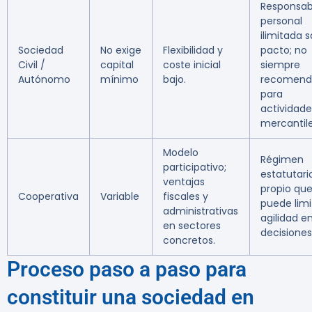
Responsab
personal
ilimitada s
Sociedad
No exige
Flexibilidad y
pacto; no
Civil /
capital
coste inicial
siempre
Autónomo
mínimo
bajo.
recomend
para
actividade
mercantile
Modelo
Régimen
participativo;
estatutari
ventajas
propio qu
Cooperativa
Variable
fiscales y
puede limi
administrativas
agilidad e
en sectores
decisiones
concretos.
Proceso paso a paso para
constituir una sociedad en