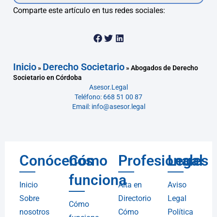
Comparte este artículo en tus redes sociales:
Inicio
Derecho Societario
»
»
Abogados de Derecho
Societario en Córdoba
Asesor.Legal
Teléfono: 668 51 00 87
Email: info@asesor.legal
Conócenos
Cómo
Profesionales
Legal
funciona
Inicio
Alta en
Aviso
Sobre
Directorio
Legal
Cómo
nosotros
Cómo
Política