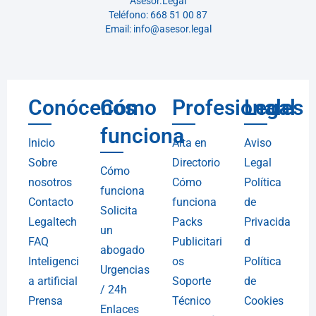
Asesor.Legal
Teléfono: 668 51 00 87
Email: info@asesor.legal
Conócenos
Cómo
Profesionales
Legal
funciona
Inicio
Alta en
Aviso
Sobre
Directorio
Legal
Cómo
nosotros
Cómo
Política
funciona
Contacto
funciona
de
Solicita
Legaltech
Packs
Privacida
un
FAQ
Publicitari
d
abogado
Inteligenci
os
Política
Urgencias
a artificial
Soporte
de
/ 24h
Prensa
Técnico
Cookies
Enlaces