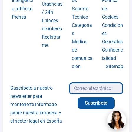
Inteligenci
os
Política
Urgencias
a artificial
Soporte
de
/ 24h
Prensa
Técnico
Cookies
Enlaces
Categoría
Condicion
de interés
s
es
Registrar
Medios
Generales
me
de
Confidenc
comunica
ialidad
ción
Sitemap
Suscríbete a nuestro
newsletter para
Suscríbete
mantenerte informado
sobre nuestra empresa y
el sector legal en España