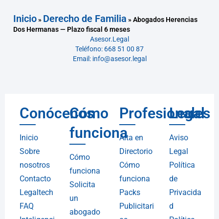
Inicio
Derecho de Familia
»
»
Abogados Herencias
Dos Hermanas — Plazo fiscal 6 meses
Asesor.Legal
Teléfono: 668 51 00 87
Email: info@asesor.legal
Conócenos
Cómo
Profesionales
Legal
funciona
Inicio
Alta en
Aviso
Sobre
Directorio
Legal
Cómo
nosotros
Cómo
Política
funciona
Contacto
funciona
de
Solicita
Legaltech
Packs
Privacida
un
FAQ
Publicitari
d
abogado