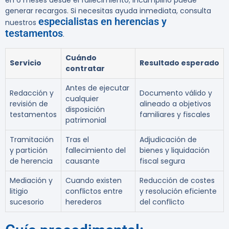
en 6 meses desde el fallecimiento; incumplirlo puede
generar recargos. Si necesitas ayuda inmediata, consulta
especialistas en herencias y
nuestros
testamentos
.
Cuándo
Servicio
Resultado esperado
contratar
Antes de ejecutar
Redacción y
Documento válido y
cualquier
revisión de
alineado a objetivos
disposición
testamentos
familiares y fiscales
patrimonial
Tramitación
Tras el
Adjudicación de
y partición
fallecimiento del
bienes y liquidación
de herencia
causante
fiscal segura
Mediación y
Cuando existen
Reducción de costes
litigio
conflictos entre
y resolución eficiente
sucesorio
herederos
del conflicto