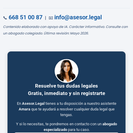
668 51 00 87
info@asesor.legal
📞
| 📧
Contenido elaborado con apoyo de IA. Carácter informativo. Consulte con
un abogado colegiado. Última revisión: Mayo 2026.
Resuelve tus dudas legales
Gratis, inmediato y sin registrarte
En
Asesor.Legal
tienes a tu disposición a nuestro asistente
Amara
que te ayudará a resolver cualquier duda legal que
tengas.
Y si lo necesitas, te pondremos en contacto con un
abogado
especializado
para tu caso.