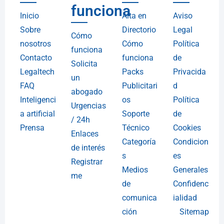
funciona
Inicio
Alta en
Aviso
Sobre
Directorio
Legal
Cómo
nosotros
Cómo
Política
funciona
Contacto
funciona
de
Solicita
Legaltech
Packs
Privacida
un
FAQ
Publicitari
d
abogado
Inteligenci
os
Política
Urgencias
a artificial
Soporte
de
/ 24h
Prensa
Técnico
Cookies
Enlaces
Categoría
Condicion
de interés
s
es
Registrar
Medios
Generales
me
de
Confidenc
comunica
ialidad
ción
Sitemap