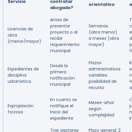
Servicio
contratar
orientativo
abogado?
Antes de
T
presentar
Semanas
c
Licencias de
proyecto o al
(obra menor)
e
obra
recibir
a meses (obra
d
(menor/mayor)
requerimiento
mayor)
p
municipal
f
Plazos
R
Desde la
Expedientes de
administrativos
s
primera
disciplina
variables;
n
notificación
urbanística
posibilidad de
t
municipal
recurso
a
En cuanto se
O
Meses-años
Expropiación
notifique el
j
según
forzosa
inicio del
n
complejidad
expediente
i
Tras agotarse
Plazo general: 2