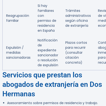
Si hay
familiares
Trámites
Revis
Reagrupación
con
administrativos
de v
familiar
permiso de
según oficina
med
residencia
de extranjería
eco
en España
Notificación
Plazos cortos
Cont
de
Expulsión /
para recurrir
abo
expediente
medidas
(consultar
inm
sancionador
sancionadoras
citación
para
o resolución
concreta)
recu
de expulsión
Servicios que prestan los
abogados de extranjería en Dos
Hermanas
Asesoramiento sobre permisos de residencia y trabajo.