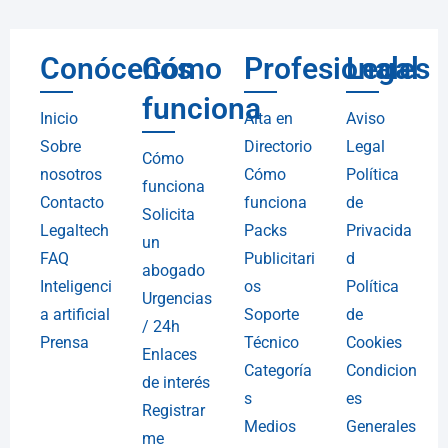
Conócenos
Cómo
Profesionales
Legal
funciona
Inicio
Alta en
Aviso
Sobre
Directorio
Legal
Cómo
nosotros
Cómo
Política
funciona
Contacto
funciona
de
Solicita
Legaltech
Packs
Privacida
un
FAQ
Publicitari
d
abogado
Inteligenci
os
Política
Urgencias
a artificial
Soporte
de
/ 24h
Prensa
Técnico
Cookies
Enlaces
Categoría
Condicion
de interés
s
es
Registrar
Medios
Generales
me