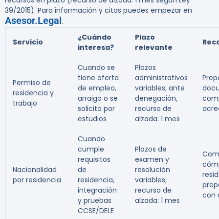
recursos en plazo (recurso de alzada: 1 mes según Ley
39/2015). Para información y citas puedes empezar en
Asesor.Legal
.
¿Cuándo
Plazo
Servicio
Rec
interesa?
relevante
Cuando se
Plazos
tiene oferta
administrativos
Prep
Permiso de
de empleo,
variables; ante
doc
residencia y
arraigo o se
denegación,
comp
trabajo
solicita por
recurso de
acre
estudios
alzada: 1 mes
Cuando
cumple
Plazos de
Com
requisitos
examen y
cóm
Nacionalidad
de
resolución
resi
por residencia
residencia,
variables;
prep
integración
recurso de
con 
y pruebas
alzada: 1 mes
CCSE/DELE