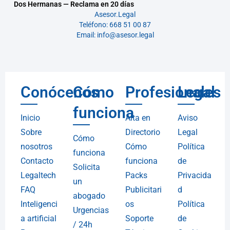
Dos Hermanas — Reclama en 20 días
Asesor.Legal
Teléfono: 668 51 00 87
Email: info@asesor.legal
Conócenos
Cómo
Profesionales
Legal
funciona
Inicio
Alta en
Aviso
Sobre
Directorio
Legal
Cómo
nosotros
Cómo
Política
funciona
Contacto
funciona
de
Solicita
Legaltech
Packs
Privacida
un
FAQ
Publicitari
d
abogado
Inteligenci
os
Política
Urgencias
a artificial
Soporte
de
/ 24h