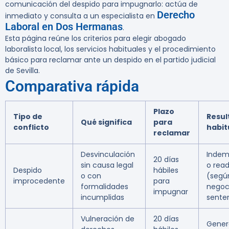
comunicación del despido para impugnarlo: actúa de
Derecho
inmediato y consulta a un especialista en
Laboral en Dos Hermanas
.
Esta página reúne los criterios para elegir abogado
laboralista local, los servicios habituales y el procedimiento
básico para reclamar ante un despido en el partido judicial
de Sevilla.
Comparativa rápida
Plazo
Tipo de
Resul
Qué significa
para
conflicto
habit
reclamar
Desvinculación
Indem
20 días
sin causa legal
o rea
Despido
hábiles
o con
(segú
improcedente
para
formalidades
negoc
impugnar
incumplidas
sente
Vulneración de
20 días
Gener