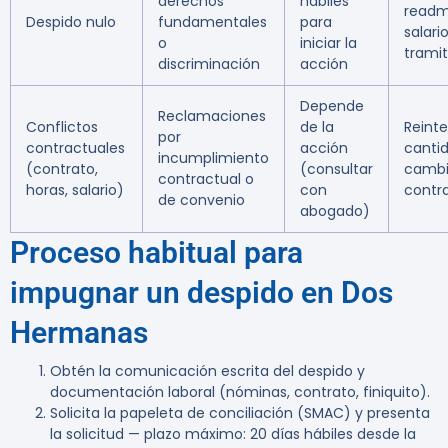
derechos
hábiles
readm
Despido nulo
fundamentales
para
salari
o
iniciar la
trami
discriminación
acción
Depende
Reclamaciones
Conflictos
de la
Reint
por
contractuales
acción
canti
incumplimiento
(contrato,
(consultar
cambi
contractual o
horas, salario)
con
contr
de convenio
abogado)
Proceso habitual para
impugnar un despido en Dos
Hermanas
Obtén la comunicación escrita del despido y
documentación laboral (nóminas, contrato, finiquito).
Solicita la papeleta de conciliación (SMAC) y presenta
la solicitud — plazo máximo: 20 días hábiles desde la