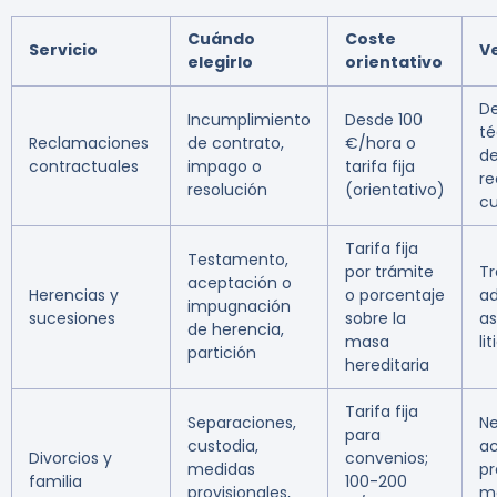
Cuándo
Coste
Servicio
V
elegirlo
orientativo
D
Incumplimiento
Desde 100
té
Reclamaciones
de contrato,
€/hora o
de
contractuales
impago o
tarifa fija
re
resolución
(orientativo)
cu
Tarifa fija
Testamento,
por trámite
Tr
aceptación o
Herencias y
o porcentaje
ad
impugnación
sucesiones
sobre la
as
de herencia,
masa
li
partición
hereditaria
Tarifa fija
Separaciones,
Ne
para
custodia,
ac
Divorcios y
convenios;
medidas
pr
familia
100-200
provisionales,
m