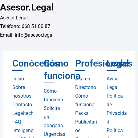
Asesor.Legal
Asesor.Legal
Teléfono: 668 51 00 87
Email: info@asesor.legal
Conócenos
Cómo
Profesionales
Legal
funciona
Inicio
Alta en
Aviso
Sobre
Directorio
Legal
Cómo
nosotros
Cómo
Política
funciona
Contacto
funciona
de
Solicita
Legaltech
Packs
Privacida
un
FAQ
Publicitari
d
abogado
Inteligenci
os
Política
Urgencias