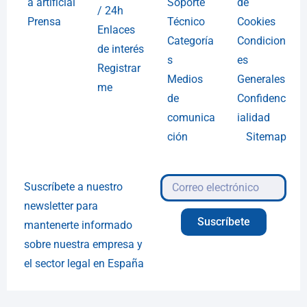
a artificial
Soporte
de
/ 24h
Prensa
Técnico
Cookies
Enlaces
Categoría
Condicion
de interés
s
es
Registrar
Medios
Generales
me
de
Confidenc
comunica
ialidad
ción
Sitemap
Suscríbete a nuestro
newsletter para
Suscríbete
mantenerte informado
sobre nuestra empresa y
el sector legal en España