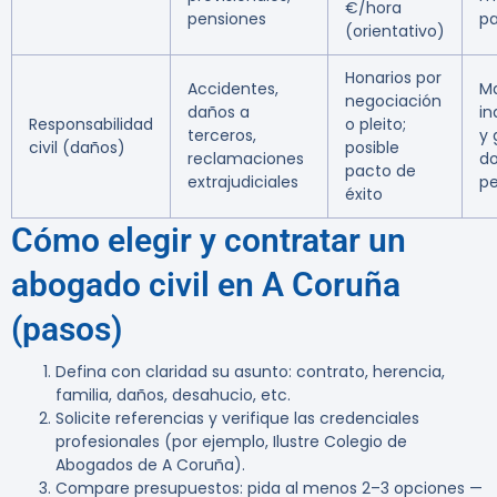
€/hora
pensiones
pa
(orientativo)
Honarios por
Accidentes,
M
negociación
daños a
in
Responsabilidad
o pleito;
terceros,
y 
civil (daños)
posible
reclamaciones
d
pacto de
extrajudiciales
pe
éxito
Cómo elegir y contratar un
abogado civil en A Coruña
(pasos)
Defina con claridad su asunto: contrato, herencia,
familia, daños, desahucio, etc.
Solicite referencias y verifique las credenciales
profesionales (por ejemplo, Ilustre Colegio de
Abogados de A Coruña).
Compare presupuestos: pida al menos 2–3 opciones —