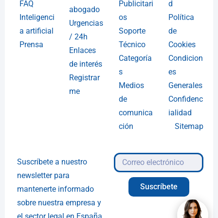
FAQ
Publicitari
d
abogado
Inteligenci
os
Política
Urgencias
a artificial
Soporte
de
/ 24h
Prensa
Técnico
Cookies
Enlaces
Categoría
Condicion
de interés
s
es
Registrar
Medios
Generales
me
de
Confidenc
comunica
ialidad
ción
Sitemap
Suscríbete a nuestro
newsletter para
Suscríbete
mantenerte informado
sobre nuestra empresa y
el sector legal en España