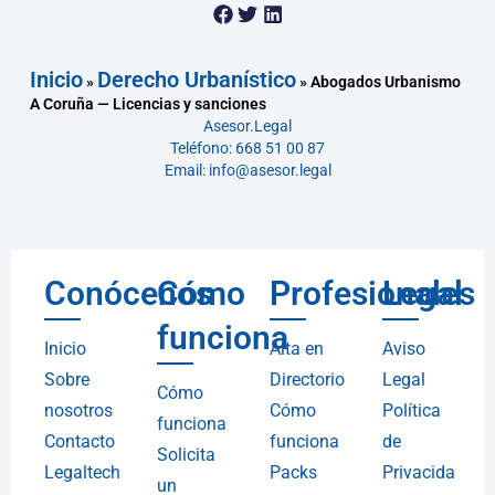
Inicio
Derecho Urbanístico
»
»
Abogados Urbanismo
A Coruña — Licencias y sanciones
Asesor.Legal
Teléfono: 668 51 00 87
Email: info@asesor.legal
Conócenos
Cómo
Profesionales
Legal
funciona
Inicio
Alta en
Aviso
Sobre
Directorio
Legal
Cómo
nosotros
Cómo
Política
funciona
Contacto
funciona
de
Solicita
Legaltech
Packs
Privacida
un