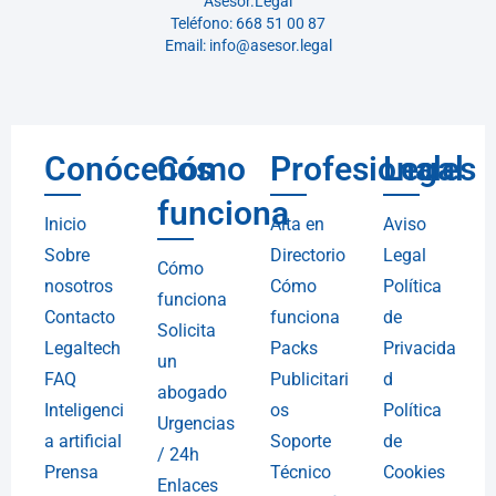
Asesor.Legal
Teléfono: 668 51 00 87
Email: info@asesor.legal
Conócenos
Cómo
Profesionales
Legal
funciona
Inicio
Alta en
Aviso
Sobre
Directorio
Legal
Cómo
nosotros
Cómo
Política
funciona
Contacto
funciona
de
Solicita
Legaltech
Packs
Privacida
un
FAQ
Publicitari
d
abogado
Inteligenci
os
Política
Urgencias
a artificial
Soporte
de
/ 24h
Prensa
Técnico
Cookies
Enlaces