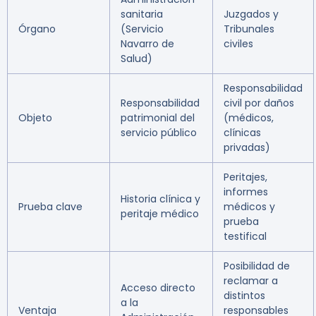
sanitaria
Juzgados y
Órgano
(Servicio
Tribunales
Navarro de
civiles
Salud)
Responsabilidad
Responsabilidad
civil por daños
Objeto
patrimonial del
(médicos,
servicio público
clínicas
privadas)
Peritajes,
informes
Historia clínica y
Prueba clave
médicos y
peritaje médico
prueba
testifical
Posibilidad de
reclamar a
Acceso directo
distintos
a la
Ventaja
responsables