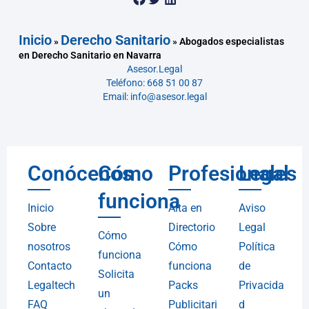
Inicio
Derecho Sanitario
»
»
Abogados especialistas
en Derecho Sanitario en Navarra
Asesor.Legal
Teléfono: 668 51 00 87
Email: info@asesor.legal
Conócenos
Cómo
Profesionales
Legal
funciona
Inicio
Alta en
Aviso
Sobre
Directorio
Legal
Cómo
nosotros
Cómo
Política
funciona
Contacto
funciona
de
Solicita
Legaltech
Packs
Privacida
un
FAQ
Publicitari
d