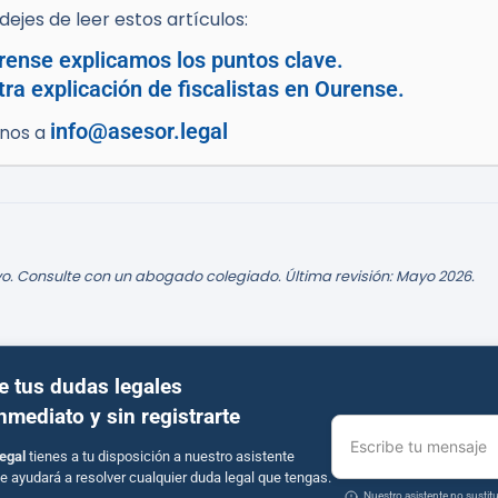
ejes de leer estos artículos:
Orense explicamos los puntos clave.
tra explicación de fiscalistas en Ourense.
info@asesor.legal
enos a
o. Consulte con un abogado colegiado. Última revisión: Mayo 2026.
e tus dudas legales
inmediato y sin registrarte
Escribe tu mensaje
egal
tienes a tu disposición a nuestro asistente
e ayudará a resolver cualquier duda legal que tengas.
Nuestro asistente no susti