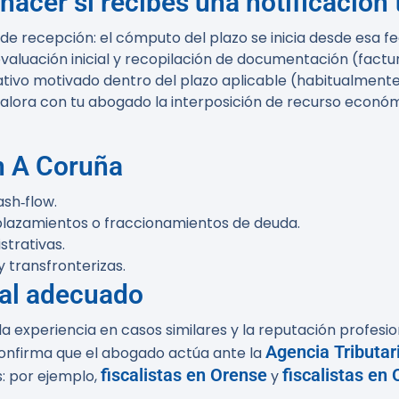
cer si recibes una notificación t
 de recepción: el cómputo del plazo se inicia desde esa f
aluación inicial y recopilación de documentación (factura
tivo motivado dentro del plazo aplicable (habitualmente 
valora con tu abogado la interposición de recurso económi
n A Coruña
ash‑flow.
plazamientos o fraccionamientos de deuda.
trativas.
 transfronterizas.
cal adecuado
 la experiencia en casos similares y la reputación profesi
Agencia Tributar
confirma que el abogado actúa ante la
fiscalistas en Orense
fiscalistas en
: por ejemplo,
y