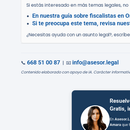
Si estás interesado en más temas legales, no d
En nuestra guía sobre fiscalistas en 
Si te preocupa este tema, revisa nues
¿Necesitas ayuda con un asunto legal?, escríb
668 51 00 87
info@asesor.legal
📞
| 📧
Contenido elaborado con apoyo de IA. Carácter informativ
Resuelv
Gratis, 
En
Asesor.L
Amara
que t