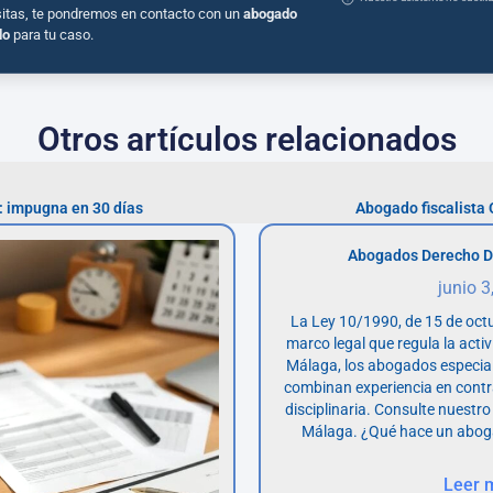
sitas, te pondremos en contacto con un
abogado
do
para tu caso.
Otros artículos relacionados
: impugna en 30 días
Abogado fiscalista
Abogados Derecho D
junio 3
La Ley 10/1990, de 15 de octu
marco legal que regula la acti
Málaga, los abogados especia
combinan experiencia en contr
disciplinaria. Consulte nuestro
Málaga. ¿Qué hace un abog
Leer 