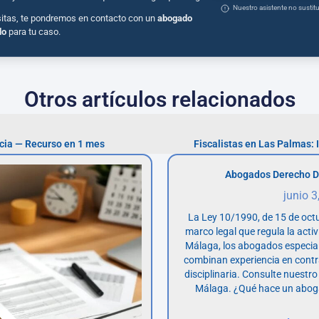
Nuestro asistente no susti
sitas, te pondremos en contacto con un
abogado
do
para tu caso.
Otros artículos relacionados
rcia — Recurso en 1 mes
Fiscalistas en Las Palmas: 
Abogados Derecho D
junio 3
La Ley 10/1990, de 15 de octu
marco legal que regula la acti
Málaga, los abogados especia
combinan experiencia en contr
disciplinaria. Consulte nuestro
Málaga. ¿Qué hace un abog