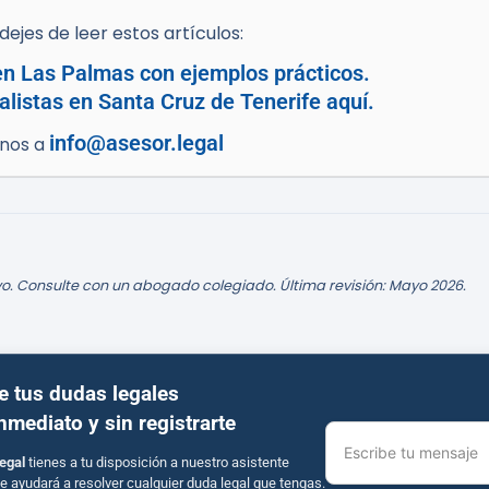
ejes de leer estos artículos:
 en Las Palmas con ejemplos prácticos.
listas en Santa Cruz de Tenerife aquí.
info@asesor.legal
enos a
o. Consulte con un abogado colegiado. Última revisión: Mayo 2026.
e tus dudas legales
inmediato y sin registrarte
Escribe tu mensaje
egal
tienes a tu disposición a nuestro asistente
e ayudará a resolver cualquier duda legal que tengas.