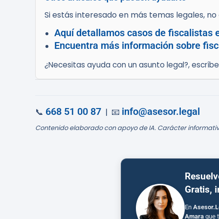
Si estás interesado en más temas legales, no d
Aquí detallamos casos de fiscalistas
Encuentra más información sobre fisca
¿Necesitas ayuda con un asunto legal?, escríb
668 51 00 87
info@asesor.legal
📞
| 📧
Contenido elaborado con apoyo de IA. Carácter informativ
Resuelv
Gratis, 
En
Asesor.L
Amara
que t