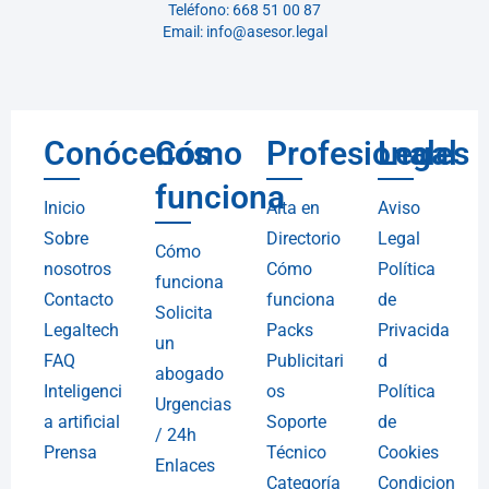
Teléfono: 668 51 00 87
Email: info@asesor.legal
Conócenos
Cómo
Profesionales
Legal
funciona
Inicio
Alta en
Aviso
Sobre
Directorio
Legal
Cómo
nosotros
Cómo
Política
funciona
Contacto
funciona
de
Solicita
Legaltech
Packs
Privacida
un
FAQ
Publicitari
d
abogado
Inteligenci
os
Política
Urgencias
a artificial
Soporte
de
/ 24h
Prensa
Técnico
Cookies
Enlaces
Categoría
Condicion