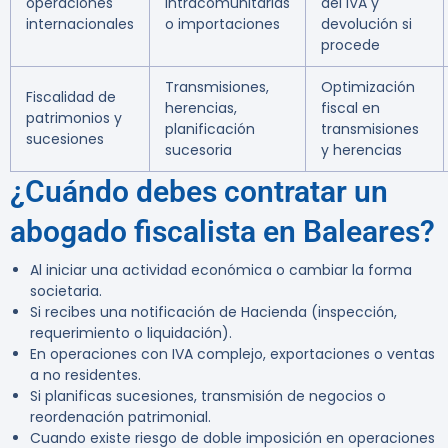
operaciones
intracomunitarias
del IVA y
internacionales
o importaciones
devolución si
procede
Transmisiones,
Optimización
Fiscalidad de
herencias,
fiscal en
patrimonios y
planificación
transmisiones
sucesiones
sucesoria
y herencias
¿Cuándo debes contratar un
abogado fiscalista en Baleares?
Al iniciar una actividad económica o cambiar la forma
societaria.
Si recibes una notificación de Hacienda (inspección,
requerimiento o liquidación).
En operaciones con IVA complejo, exportaciones o ventas
a no residentes.
Si planificas sucesiones, transmisión de negocios o
reordenación patrimonial.
Cuando existe riesgo de doble imposición en operaciones