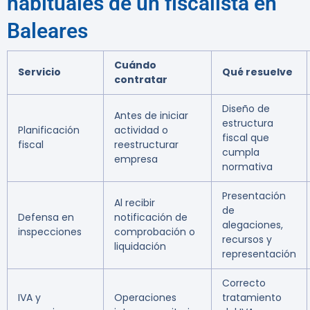
habituales de un fiscalista en
Baleares
Cuándo
Servicio
Qué resuelve
contratar
Diseño de
Antes de iniciar
estructura
Planificación
actividad o
fiscal que
fiscal
reestructurar
cumpla
empresa
normativa
Presentación
Al recibir
de
Defensa en
notificación de
alegaciones,
inspecciones
comprobación o
recursos y
liquidación
representación
Correcto
IVA y
Operaciones
tratamiento