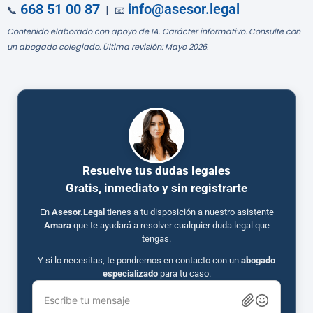
668 51 00 87
info@asesor.legal
📞
| 📧
Contenido elaborado con apoyo de IA. Carácter informativo. Consulte con
un abogado colegiado. Última revisión: Mayo 2026.
Resuelve tus dudas legales
Gratis, inmediato y sin registrarte
En
Asesor.Legal
tienes a tu disposición a nuestro asistente
Amara
que te ayudará a resolver cualquier duda legal que
tengas.
Y si lo necesitas, te pondremos en contacto con un
abogado
especializado
para tu caso.
Escribe tu mensaje