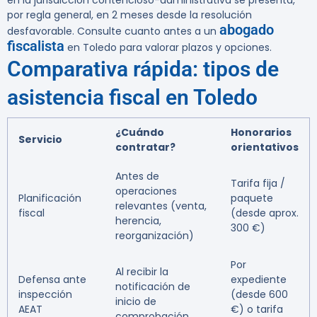
en la jurisdicción contencioso-administrativa se presenta,
por regla general, en 2 meses desde la resolución
abogado
desfavorable. Consulte cuanto antes a un
fiscalista
en Toledo para valorar plazos y opciones.
Comparativa rápida: tipos de
asistencia fiscal en Toledo
¿Cuándo
Honorarios
Servicio
contratar?
orientativos
Antes de
Tarifa fija /
operaciones
Planificación
paquete
relevantes (venta,
fiscal
(desde aprox.
herencia,
300 €)
reorganización)
Por
Al recibir la
Defensa ante
expediente
notificación de
inspección
(desde 600
inicio de
AEAT
€) o tarifa
comprobación