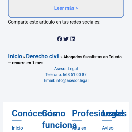
Leer más >
Comparte este artículo en tus redes sociales:
Inicio
Derecho civil
»
»
Abogados fiscalistas en Toledo
— recurre en 1 mes
Asesor.Legal
Teléfono: 668 51 00 87
Email: info@asesor.legal
Conócenos
Cómo
Profesionales
Legal
funciona
Inicio
Alta en
Aviso