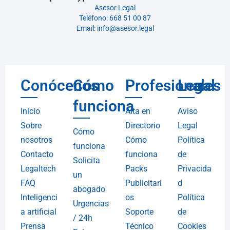
Asesor.Legal
Teléfono: 668 51 00 87
Email: info@asesor.legal
Conócenos
Cómo
Profesionales
Legal
funciona
Inicio
Alta en
Aviso
Sobre
Directorio
Legal
Cómo
nosotros
Cómo
Política
funciona
Contacto
funciona
de
Solicita
Legaltech
Packs
Privacida
un
FAQ
Publicitari
d
abogado
Inteligenci
os
Política
Urgencias
a artificial
Soporte
de
/ 24h
Prensa
Técnico
Cookies