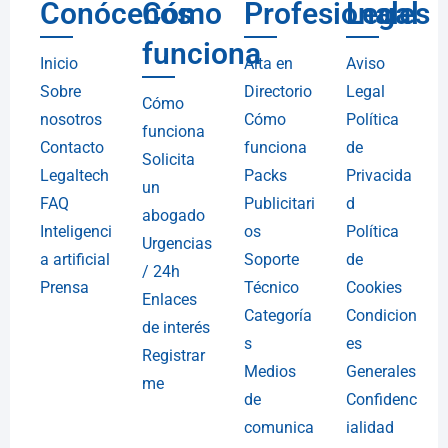
Conócenos
Cómo
Profesionales
Legal
funciona
Inicio
Alta en
Aviso
Sobre
Directorio
Legal
Cómo
nosotros
Cómo
Política
funciona
Contacto
funciona
de
Solicita
Legaltech
Packs
Privacida
un
FAQ
Publicitari
d
abogado
Inteligenci
os
Política
Urgencias
a artificial
Soporte
de
/ 24h
Prensa
Técnico
Cookies
Enlaces
Categoría
Condicion
de interés
s
es
Registrar
Medios
Generales
me
de
Confidenc
comunica
ialidad