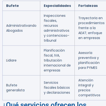
Bufete
Especialidades
Fortalezas
Inspecciones
Trayectoria en
fiscales,
procedimientos
Administrativando
recursos
frente a la
Abogados
administrativos
AEAT; enfoque
y contencioso-
en empresas
tribunal
Planificación
Asesoría
fiscal, IVA,
preventiva y
Lidiare
tributación
planificación
internacional de
para PYMES
empresas
Atención
Servicios
Bufete
integral y
fiscales básicos
generalista
precios
y declaraciones
competitivos
¿Qué servicios ofrecen los