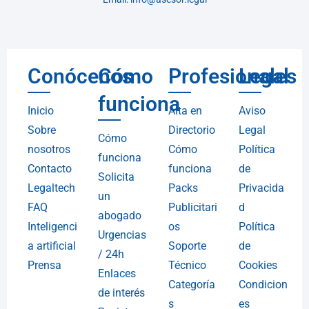
Conócenos
Cómo
Profesionales
Legal
funciona
Inicio
Alta en
Aviso
Sobre
Directorio
Legal
Cómo
nosotros
Cómo
Política
funciona
Contacto
funciona
de
Solicita
Legaltech
Packs
Privacida
un
FAQ
Publicitari
d
abogado
Inteligenci
os
Política
Urgencias
a artificial
Soporte
de
/ 24h
Prensa
Técnico
Cookies
Enlaces
Categoría
Condicion
de interés
s
es