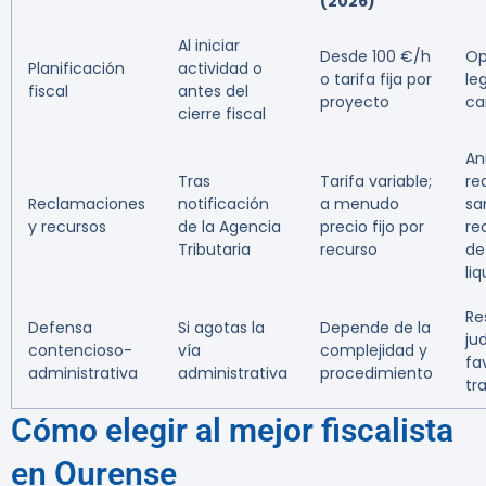
(2026)
Al iniciar
Desde 100 €/h
Op
Planificación
actividad o
o tarifa fija por
le
fiscal
antes del
proyecto
ca
cierre fiscal
An
Tras
Tarifa variable;
re
Reclamaciones
notificación
a menudo
sa
y recursos
de la Agencia
precio fijo por
re
Tributaria
recurso
de
li
Re
Defensa
Si agotas la
Depende de la
jud
contencioso-
vía
complejidad y
fa
administrativa
administrativa
procedimiento
tr
Cómo elegir al mejor fiscalista
en Ourense