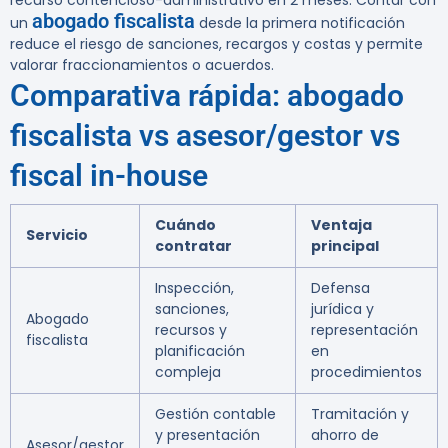
recurso contencioso-administrativo en 2 meses. Contar con
abogado fiscalista
un
desde la primera notificación
reduce el riesgo de sanciones, recargos y costas y permite
valorar fraccionamientos o acuerdos.
Comparativa rápida: abogado
fiscalista vs asesor/gestor vs
fiscal in-house
Cuándo
Ventaja
Servicio
contratar
principal
Inspección,
Defensa
sanciones,
jurídica y
Abogado
recursos y
representación
fiscalista
planificación
en
compleja
procedimientos
Gestión contable
Tramitación y
y presentación
ahorro de
Asesor/gestor