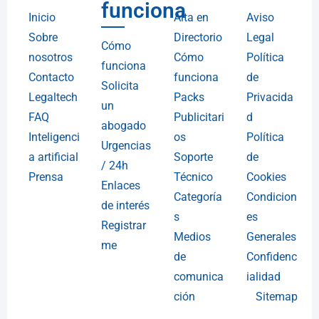
funciona
Inicio
Alta en
Aviso
Sobre
Directorio
Legal
Cómo
nosotros
Cómo
Política
funciona
Contacto
funciona
de
Solicita
Legaltech
Packs
Privacida
un
FAQ
Publicitari
d
abogado
Inteligenci
os
Política
Urgencias
a artificial
Soporte
de
/ 24h
Prensa
Técnico
Cookies
Enlaces
Categoría
Condicion
de interés
s
es
Registrar
Medios
Generales
me
de
Confidenc
comunica
ialidad
ción
Sitemap