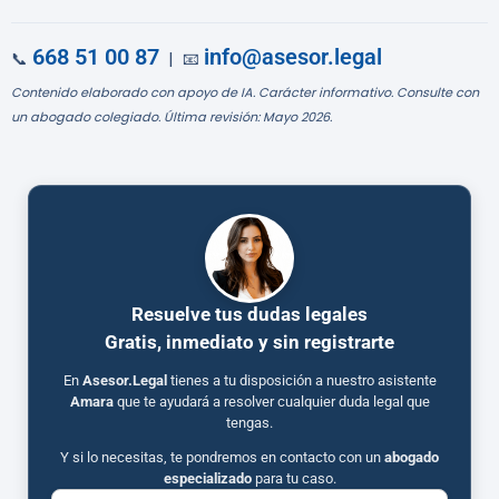
668 51 00 87
info@asesor.legal
📞
| 📧
Contenido elaborado con apoyo de IA. Carácter informativo. Consulte con
un abogado colegiado. Última revisión: Mayo 2026.
Resuelve tus dudas legales
Gratis, inmediato y sin registrarte
En
Asesor.Legal
tienes a tu disposición a nuestro asistente
Amara
que te ayudará a resolver cualquier duda legal que
tengas.
Y si lo necesitas, te pondremos en contacto con un
abogado
especializado
para tu caso.