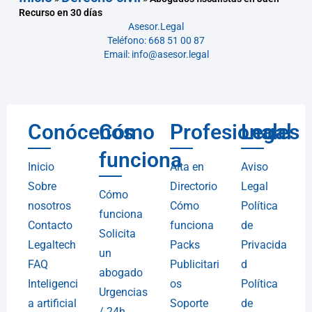
Recurso en 30 días
Asesor.Legal
Teléfono: 668 51 00 87
Email: info@asesor.legal
Conócenos
Cómo
Profesionales
Legal
funciona
Inicio
Alta en
Aviso
Sobre
Directorio
Legal
Cómo
nosotros
Cómo
Política
funciona
Contacto
funciona
de
Solicita
Legaltech
Packs
Privacida
un
FAQ
Publicitari
d
abogado
Inteligenci
os
Política
Urgencias
a artificial
Soporte
de
/ 24h