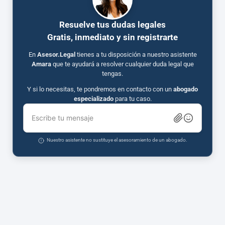
Resuelve tus dudas legales
Gratis, inmediato y sin registrarte
En
Asesor.Legal
tienes a tu disposición a nuestro asistente
Amara
que te ayudará a resolver cualquier duda legal que
tengas.
Y si lo necesitas, te pondremos en contacto con un
abogado
especializado
para tu caso.
Escribe tu mensaje
Nuestro asistente no sustituye el asesoramiento de un abogado.