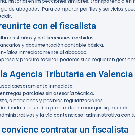
ria, historial en inspecciones similares, transparencia e
io de abogados. Para comparar perfiles y servicios puede
cidir.
eunirte con el fiscalista
timos 4 años y notificaciones recibidas.
bancarios y documentación contable básica.
 y envíalos inmediatamente al abogado.
resa y procura facilitar poderes si se requieren gestion
la Agencia Tributaria en Valencia
 busca asesoramiento inmediato.
entregas parciales sin asesoría técnica.
a, alegaciones y posibles regularizaciones.
e deuda o acuerdos para reducir recargos si procede.
administrativos y la vía contencioso-administrativa con tu
conviene contratar un fiscalista