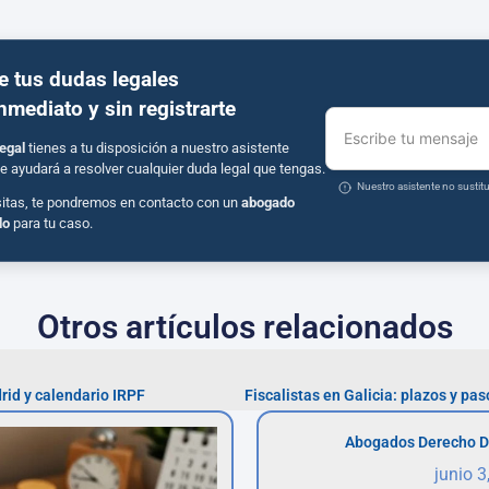
e tus dudas legales
inmediato y sin registrarte
Escribe tu mensaje
egal
tienes a tu disposición a nuestro asistente
e ayudará a resolver cualquier duda legal que tengas.
Nuestro asistente no susti
sitas, te pondremos en contacto con un
abogado
do
para tu caso.
Otros artículos relacionados
rid y calendario IRPF
Abogados Derecho D
junio 3