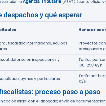
Agencia Tributaria
ta también la
(AEAT), fuente oficial y
e despachos y qué esperar
bituales
Honorarios o
ral, fiscalidad internacional, equipos
Proyectos com
ares
presupuesto a
fiscal, defensa en inspecciones y
Tarifas por ser
100–250 €/h
Tarifa por hor
onalizada, pymes y particulares
€/h
iscalistas: proceso paso a paso
icación inicial con el abogado; envío de documentación b