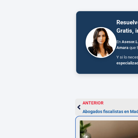
Resuelv
Gratis, 
En
Asesor.L
Amara
que t
Y si lo nece
especializa
ANTERIOR
Abogados fiscalistas en Mad