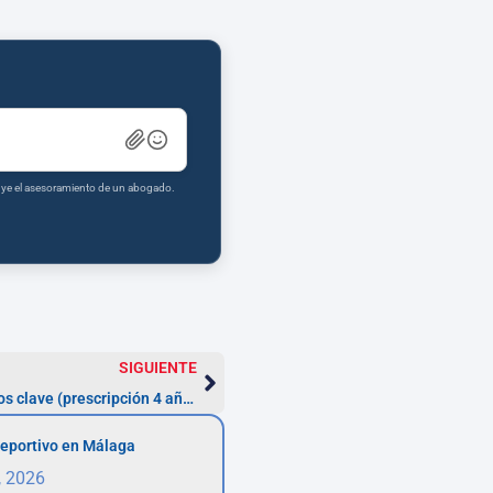
tuye el asesoramiento de un abogado.
SIGUIENTE
Fiscalistas en Galicia: plazos y pasos clave (prescripción 4 años)
eportivo en Málaga
, 2026