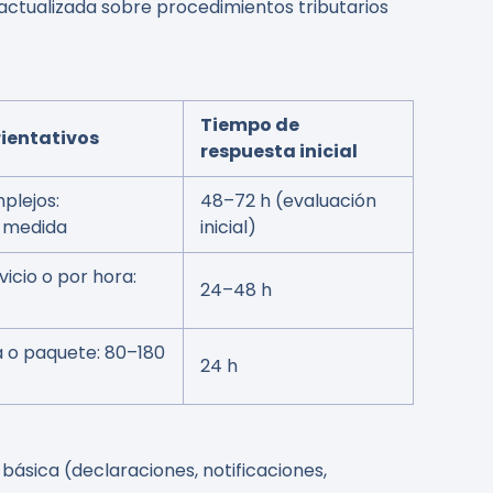
 actualizada sobre procedimientos tributarios
Tiempo de
rientativos
respuesta inicial
plejos:
48–72 h (evaluación
 medida
inicial)
vicio o por hora:
24–48 h
a o paquete: 80–180
24 h
ásica (declaraciones, notificaciones,