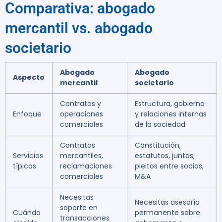
Comparativa: abogado
mercantil vs. abogado
societario
Abogado
Abogado
Aspecto
mercantil
societario
Contratos y
Estructura, gobierno
Enfoque
operaciones
y relaciones internas
comerciales
de la sociedad
Contratos
Constitución,
Servicios
mercantiles,
estatutos, juntas,
típicos
reclamaciones
pleitos entre socios,
comerciales
M&A
Necesitas
Necesitas asesoría
soporte en
Cuándo
permanente sobre
transacciones