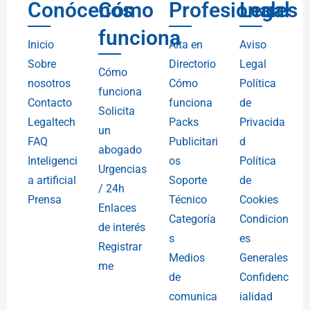
Conócenos
Cómo
Profesionales
Legal
funciona
Inicio
Alta en
Aviso
Sobre
Directorio
Legal
Cómo
nosotros
Cómo
Política
funciona
Contacto
funciona
de
Solicita
Legaltech
Packs
Privacida
un
FAQ
Publicitari
d
abogado
Inteligenci
os
Política
Urgencias
a artificial
Soporte
de
/ 24h
Prensa
Técnico
Cookies
Enlaces
Categoría
Condicion
de interés
s
es
Registrar
Medios
Generales
me
de
Confidenc
comunica
ialidad