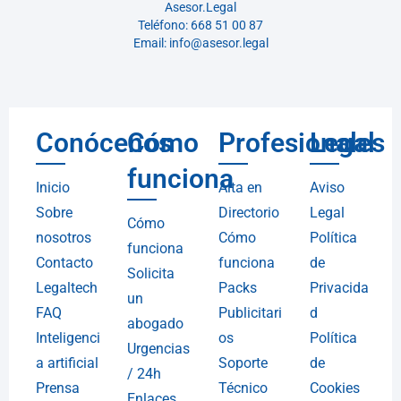
Asesor.Legal
Teléfono: 668 51 00 87
Email: info@asesor.legal
Conócenos
Cómo
Profesionales
Legal
funciona
Inicio
Alta en
Aviso
Sobre
Directorio
Legal
Cómo
nosotros
Cómo
Política
funciona
Contacto
funciona
de
Solicita
Legaltech
Packs
Privacida
un
FAQ
Publicitari
d
abogado
Inteligenci
os
Política
Urgencias
a artificial
Soporte
de
/ 24h
Prensa
Técnico
Cookies
Enlaces