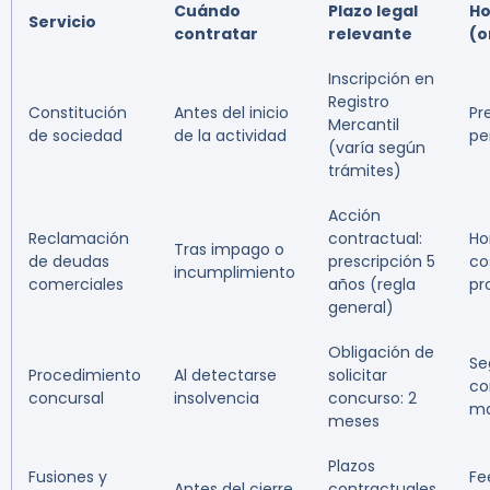
Cuándo
Plazo legal
Ho
Servicio
contratar
relevante
(o
Inscripción en
Registro
Constitución
Antes del inicio
Pr
Mercantil
de sociedad
de la actividad
pe
(varía según
trámites)
Acción
Reclamación
contractual:
Ho
Tras impago o
de deudas
prescripción 5
co
incumplimiento
comerciales
años (regla
pr
general)
Obligación de
Se
Procedimiento
Al detectarse
solicitar
co
concursal
insolvencia
concurso: 2
ma
meses
Plazos
Fusiones y
Fee
Antes del cierre
contractuales