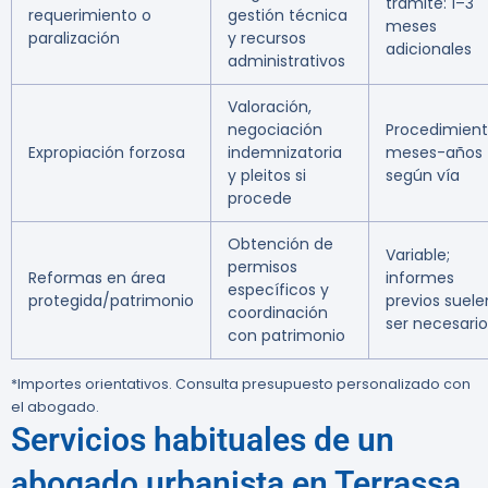
trámite: 1–3
requerimiento o
gestión técnica
meses
paralización
y recursos
adicionales
administrativos
Valoración,
negociación
Procedimient
Expropiación forzosa
indemnizatoria
meses-años
y pleitos si
según vía
procede
Obtención de
Variable;
permisos
Reformas en área
informes
específicos y
protegida/patrimonio
previos suele
coordinación
ser necesario
con patrimonio
*Importes orientativos. Consulta presupuesto personalizado con
el abogado.
Servicios habituales de un
abogado urbanista en Terrassa