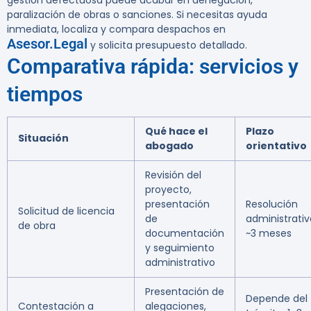
gestión defectuosa puede acabar en denegación,
paralización de obras o sanciones. Si necesitas ayuda
inmediata, localiza y compara despachos en
Asesor.Legal
y solicita presupuesto detallado.
Comparativa rápida: servicios y
tiempos
Qué hace el
Plazo
Situación
abogado
orientativo
Revisión del
proyecto,
presentación
Resolución
Solicitud de licencia
de
administrativ
de obra
documentación
~3 meses
y seguimiento
administrativo
Presentación de
Depende del
Contestación a
alegaciones,