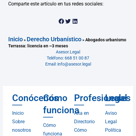
Comparte este artículo en tus redes sociales:
Inicio
Derecho Urbanístico
»
»
Abogados urbanismo
Terrassa: licencia en ~3 meses
Asesor.Legal
Teléfono: 668 51 00 87
Email: info@asesor.legal
Conócenos
Cómo
Profesionales
Legal
funciona
Inicio
Alta en
Aviso
Sobre
Directorio
Legal
Cómo
nosotros
Cómo
Política
funciona