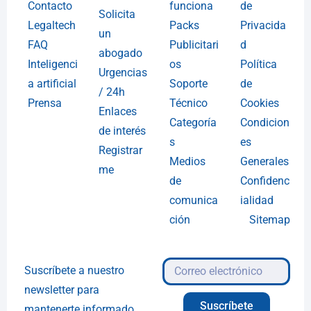
Contacto
funciona
de
Solicita
Legaltech
Packs
Privacida
un
FAQ
Publicitari
d
abogado
Inteligenci
os
Política
Urgencias
a artificial
Soporte
de
/ 24h
Prensa
Técnico
Cookies
Enlaces
Categoría
Condicion
de interés
s
es
Registrar
Medios
Generales
me
de
Confidenc
comunica
ialidad
ción
Sitemap
Suscríbete a nuestro
newsletter para
Suscríbete
mantenerte informado