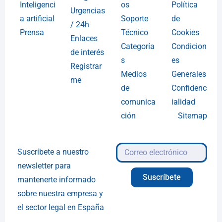
Inteligenci
os
Política
Urgencias
a artificial
Soporte
de
/ 24h
Prensa
Técnico
Cookies
Enlaces
Categoría
Condicion
de interés
s
es
Registrar
Medios
Generales
me
de
Confidenc
comunica
ialidad
ción
Sitemap
Suscríbete a nuestro
newsletter para
Suscríbete
mantenerte informado
sobre nuestra empresa y
el sector legal en España