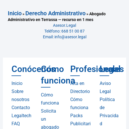
Inicio
Derecho Administrativo
»
»
Abogado
Administrativo en Terrassa — recurso en 1 mes
Asesor.Legal
Teléfono: 668 51 00 87
Email: info@asesor.legal
Conócenos
Cómo
Profesionales
Legal
funciona
Inicio
Alta en
Aviso
Sobre
Directorio
Legal
Cómo
nosotros
Cómo
Política
funciona
Contacto
funciona
de
Solicita
Legaltech
Packs
Privacida
un
FAQ
Publicitari
d
abogado