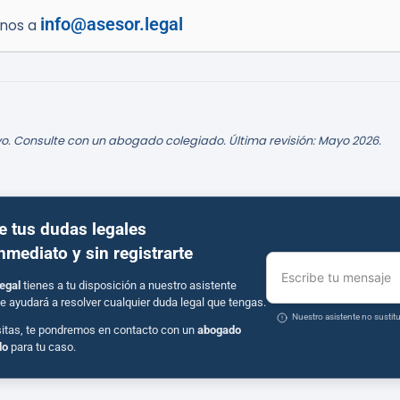
info@asesor.legal
enos a
o. Consulte con un abogado colegiado. Última revisión: Mayo 2026.
e tus dudas legales
inmediato y sin registrarte
Escribe tu mensaje
egal
tienes a tu disposición a nuestro asistente
e ayudará a resolver cualquier duda legal que tengas.
Nuestro asistente no susti
sitas, te pondremos en contacto con un
abogado
do
para tu caso.