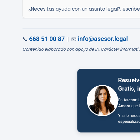
¿Necesitas ayuda con un asunto legal?, escríb
668 51 00 87
info@asesor.legal
📞
| 📧
Contenido elaborado con apoyo de IA. Carácter informativ
Resuelv
Gratis, 
En
Asesor.L
Amara
que t
Y si lo nece
especializa