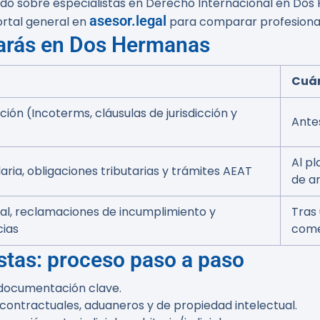
nado sobre especialistas en Derecho Internacional en Do
asesor.legal
portal general en
para comparar profesiona
rarás en Dos Hermanas
Cuán
ión (Incoterms, cláusulas de jurisdicción y
Ante
Al p
aria, obligaciones tributarias y trámites AEAT
de a
nal, reclamaciones de incumplimiento y
Tras
cias
come
stas: proceso paso a paso
e documentación clave.
s contractuales, aduaneros y de propiedad intelectual.