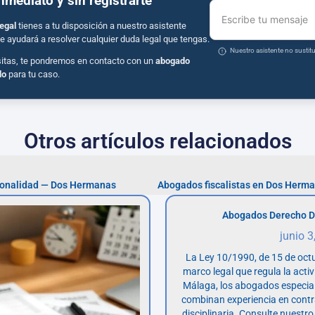
inmediato y sin registrarte
Escribe tu mensaje
egal
tienes a tu disposición a nuestro asistente
e ayudará a resolver cualquier duda legal que tengas.
Nuestro asistente no susti
sitas, te pondremos en contacto con un
abogado
do
para tu caso.
Otros artículos relacionados
ionalidad — Dos Hermanas
Abogados Derecho D
junio 3
La Ley 10/1990, de 15 de octu
marco legal que regula la acti
Málaga, los abogados especia
combinan experiencia en contr
disciplinaria. Consulte nuestro