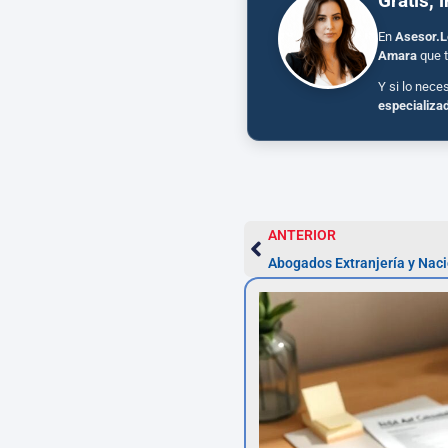
Gratis, 
En
Asesor.L
Amara
que t
Y si lo nece
especializa
ANTERIOR
Abogados Extranjería y Nac