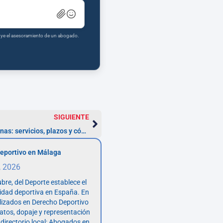
tuye el asesoramiento de un abogado.
SIGUIENTE
Abogados fiscalistas en Dos Hermanas: servicios, plazos y cómo actuar
eportivo en Málaga
, 2026
bre, del Deporte establece el
vidad deportiva en España. En
lizados en Derecho Deportivo
atos, dopaje y representación
 directorio local: Abogados en