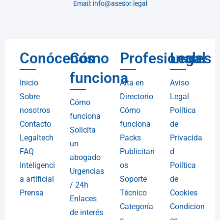
Email: info@asesor.legal
Conócenos
Cómo
Profesionales
Legal
funciona
Inicio
Alta en
Aviso
Sobre
Directorio
Legal
Cómo
nosotros
Cómo
Política
funciona
Contacto
funciona
de
Solicita
Legaltech
Packs
Privacida
un
FAQ
Publicitari
d
abogado
Inteligenci
os
Política
Urgencias
a artificial
Soporte
de
/ 24h
Prensa
Técnico
Cookies
Enlaces
Categoría
Condicion
de interés