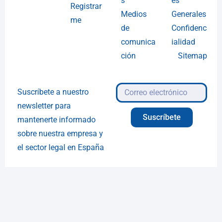
s
es
Registrar
Medios
Generales
me
de
Confidenc
comunica
ialidad
ción
Sitemap
Suscríbete a nuestro
newsletter para
Suscríbete
mantenerte informado
sobre nuestra empresa y
el sector legal en España