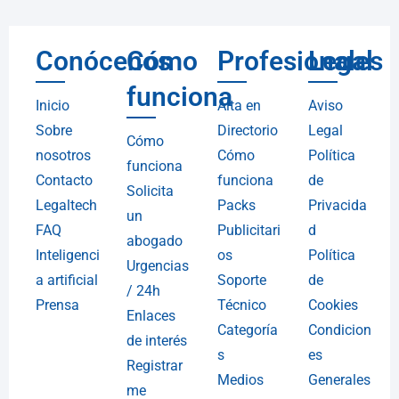
Conócenos
Cómo
Profesionales
Legal
funciona
Inicio
Alta en
Aviso
Sobre
Directorio
Legal
Cómo
nosotros
Cómo
Política
funciona
Contacto
funciona
de
Solicita
Legaltech
Packs
Privacida
un
FAQ
Publicitari
d
abogado
Inteligenci
os
Política
Urgencias
a artificial
Soporte
de
/ 24h
Prensa
Técnico
Cookies
Enlaces
Categoría
Condicion
de interés
s
es
Registrar
Medios
Generales
me