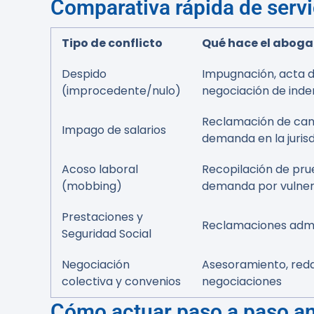
Comparativa rápida de servi
Tipo de conflicto
Qué hace el abog
Despido
Impugnación, acta d
(improcedente/nulo)
negociación de ind
Reclamación de can
Impago de salarios
demanda en la jurisd
Acoso laboral
Recopilación de pru
(mobbing)
demanda por vulner
Prestaciones y
Reclamaciones admin
Seguridad Social
Negociación
Asesoramiento, red
colectiva y convenios
negociaciones
Cómo actuar paso a paso an