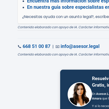
Encuentra más información sobre espe
En nuestra guía sobre especialistas e
¿Necesitas ayuda con un asunto legal?, escríb
Contenido elaborado con apoyo de IA. Carácter informativ
668 51 00 87
info@asesor.legal
📞
| 📧
Contenido elaborado con apoyo de IA. Carácter informativ
Resuelv
Gratis, 
En
Asesor.L
Amara
que t
Y si lo nece