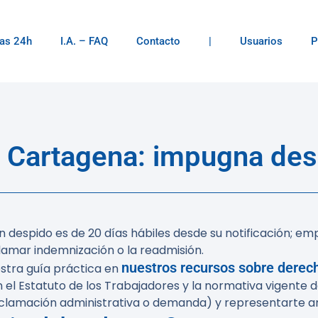
as 24h
I.A. – FAQ
Contacto
|
Usuarios
P
n Cartagena: impugna des
n despido es de
20 días hábiles desde su notificación
; em
amar indemnización o la readmisión.
nuestros recursos sobre derech
estra guía práctica en
el Estatuto de los Trabajadores y la normativa vigente de
eclamación administrativa o demanda) y representarte ant