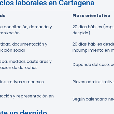
cios laborales en Cartagena
ado
Plazo orientativo
e conciliación, demanda y
20 días hábiles (im
emnización
despido)
tidad, documentación y
20 días hábiles desde
icción social
incumplimiento en 
eba, medidas cautelares y
Depende del caso; a
ación de derechos
istrativas y recursos
Plazos administrativ
acción y representación en
Según calendario ne
te un despido