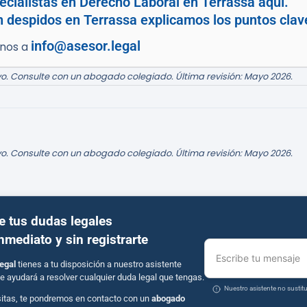
cialistas en Derecho Laboral en Terrassa aquí.
n despidos en Terrassa explicamos los puntos clav
info@asesor.legal
enos a
o. Consulte con un abogado colegiado. Última revisión: Mayo 2026.
o. Consulte con un abogado colegiado. Última revisión: Mayo 2026.
e tus dudas legales
inmediato y sin registrarte
Escribe tu mensaje
egal
tienes a tu disposición a nuestro asistente
e ayudará a resolver cualquier duda legal que tengas.
Nuestro asistente no susti
sitas, te pondremos en contacto con un
abogado