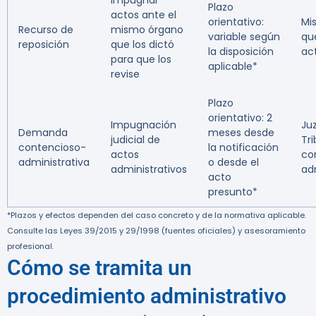
Impugnar
Plazo
actos ante el
orientativo:
Mi
Recurso de
mismo órgano
variable según
que
reposición
que los dictó
la disposición
ac
para que los
aplicable*
revise
Plazo
orientativo: 2
Impugnación
Ju
Demanda
meses desde
judicial de
Tr
contencioso-
la notificación
actos
co
administrativa
o desde el
administrativos
ad
acto
presunto*
*Plazos y efectos dependen del caso concreto y de la normativa aplicable.
Consulte las Leyes 39/2015 y 29/1998 (fuentes oficiales) y asesoramiento
profesional.
Cómo se tramita un
procedimiento administrativo