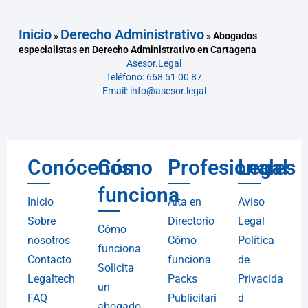
Inicio
Derecho Administrativo
»
»
Abogados
especialistas en Derecho Administrativo en Cartagena
Asesor.Legal
Teléfono: 668 51 00 87
Email: info@asesor.legal
Conócenos
Cómo
Profesionales
Legal
funciona
Inicio
Alta en
Aviso
Sobre
Directorio
Legal
Cómo
nosotros
Cómo
Política
funciona
Contacto
funciona
de
Solicita
Legaltech
Packs
Privacida
un
FAQ
Publicitari
d
abogado