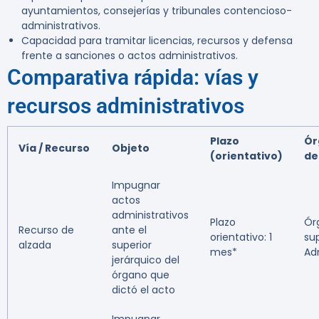
ayuntamientos, consejerías y tribunales contencioso-
administrativos.
Capacidad para tramitar licencias, recursos y defensa
frente a sanciones o actos administrativos.
Comparativa rápida: vías y
recursos administrativos
Plazo
Ór
Vía / Recurso
Objeto
(orientativo)
de
Impugnar
actos
administrativos
Plazo
Ór
Recurso de
ante el
orientativo: 1
sup
alzada
superior
mes*
Ad
jerárquico del
órgano que
dictó el acto