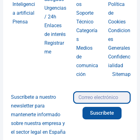
Inteligenci
os
Política
Urgencias
a artificial
Soporte
de
/ 24h
Prensa
Técnico
Cookies
Enlaces
Categoría
Condicion
de interés
s
es
Registrar
Medios
Generales
me
de
Confidenc
comunica
ialidad
ción
Sitemap
Suscríbete a nuestro
newsletter para
Suscríbete
mantenerte informado
sobre nuestra empresa y
el sector legal en España