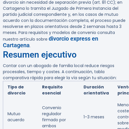
divorcio sin necesidad de separación previa (art. 81 CC); en
Cartagena lo tramita el Juzgado de Primera Instancia del
partido judicial correspondiente y, en los casos de mutuo
acuerdo con la documentación completa, el proceso puede
resolverse en plazos orientativos desde 2 semanas hasta 3
meses. Para requisitos y modelos de convenio consulta
divorcio express en
nuestro artículo sobre
Cartagena
.
Resumen ejecutivo
Contar con un abogado de familia local reduce riesgos
procesales, tiempo y costes. A continuación, tabla
comparativa rápida para elegir la vía según tu situación:
Tipo de
Requisito
Duración
Vent
divorcio
esencial
orientativa
princ
Meno
Convenio
coste
Mutuo
regulador
1–3 meses
contr
acuerdo
firmado por
sobre
ambos