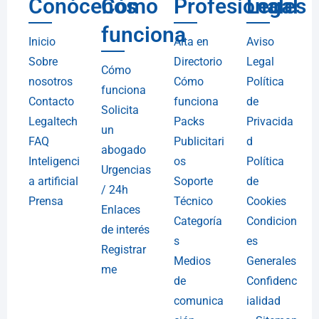
Conócenos
Cómo
Profesionales
Legal
funciona
Inicio
Alta en
Aviso
Sobre
Directorio
Legal
Cómo
nosotros
Cómo
Política
funciona
Contacto
funciona
de
Solicita
Legaltech
Packs
Privacida
un
FAQ
Publicitari
d
abogado
Inteligenci
os
Política
Urgencias
a artificial
Soporte
de
/ 24h
Prensa
Técnico
Cookies
Enlaces
Categoría
Condicion
de interés
s
es
Registrar
Medios
Generales
me
de
Confidenc
comunica
ialidad