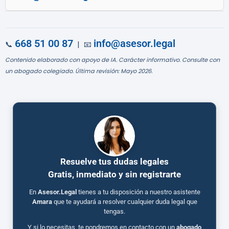
668 51 00 87
info@asesor.legal
📞
| 📧
Contenido elaborado con apoyo de IA. Carácter informativo. Consulte con
un abogado colegiado. Última revisión: Mayo 2026.
Resuelve tus dudas legales
Gratis, inmediato y sin registrarte
En
Asesor.Legal
tienes a tu disposición a nuestro asistente
Amara
que te ayudará a resolver cualquier duda legal que
tengas.
Y si lo necesitas, te pondremos en contacto con un
abogado