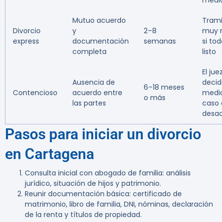
medi
Mutuo acuerdo
Trami
Divorcio
y
2–8
muy r
express
documentación
semanas
si to
completa
listo
El jue
Ausencia de
decid
6–18 meses
Contencioso
acuerdo entre
medi
o más
las partes
caso 
desa
Pasos para iniciar un divorcio
en Cartagena
Consulta inicial con abogado de familia: análisis
jurídico, situación de hijos y patrimonio.
Reunir documentación básica: certificado de
matrimonio, libro de familia, DNI, nóminas, declaración
de la renta y títulos de propiedad.