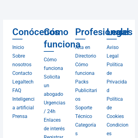
Conócenos
Cómo
Profesionales
Legal
funciona
Inicio
Alta en
Aviso
Sobre
Directorio
Legal
Cómo
nosotros
Cómo
Política
funciona
Contacto
funciona
de
Solicita
Legaltech
Packs
Privacida
un
FAQ
Publicitari
d
abogado
Inteligenci
os
Política
Urgencias
a artificial
Soporte
de
/ 24h
Prensa
Técnico
Cookies
Enlaces
Categoría
Condicion
de interés
s
es
Registrar