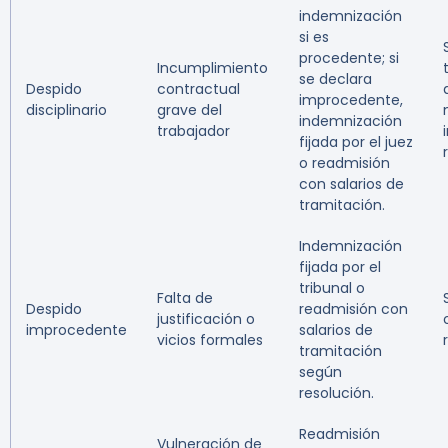
indemnización
si es
S
procedente; si
Incumplimiento
se declara
Despido
contractual
improcedente,
disciplinario
grave del
indemnización
trabajador
fijada por el juez
o readmisión
con salarios de
tramitación.
Indemnización
fijada por el
tribunal o
Falta de
Despido
readmisión con
justificación o
improcedente
salarios de
vicios formales
tramitación
según
resolución.
Readmisión
Vulneración de