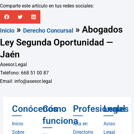
Comparte este artículo en tus redes sociales:
»
»
Abogados
Inicio
Derecho Concursal
Ley Segunda Oportunidad —
Jaén
Asesor.Legal
Teléfono: 668 51 00 87
Email: info@asesor.legal
Conócenos
Cómo
Profesionales
Legal
funciona
Inicio
Alta en
Aviso
Sobre
Directorio
Legal