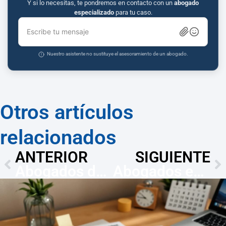
Y si lo necesitas, te pondremos en contacto con un
abogado
especializado
para tu caso.
Escribe tu mensaje
Nuestro asistente no sustituye el asesoramiento de un abogado.
Otros artículos
relacionados
ANTERIOR
SIGUIENTE
Abogados de divorcio en Jaén – Asesor.Legal
Abogados especialistas en ocupas – Jaén