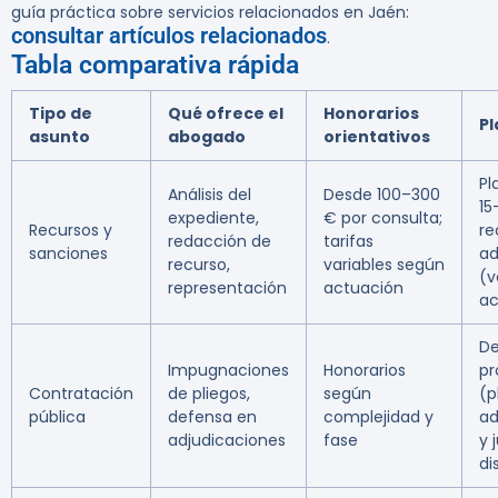
guía práctica sobre servicios relacionados en Jaén:
consultar artículos relacionados
.
Tabla comparativa rápida
Tipo de
Qué ofrece el
Honorarios
Pl
asunto
abogado
orientativos
Pl
Análisis del
Desde 100–300
15
expediente,
€ por consulta;
Recursos y
re
redacción de
tarifas
sanciones
ad
recurso,
variables según
(v
representación
actuación
ac
De
Impugnaciones
Honorarios
pr
Contratación
de pliegos,
según
(p
pública
defensa en
complejidad y
ad
adjudicaciones
fase
y 
di