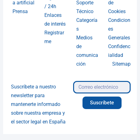
a artificial
Soporte
de
/ 24h
Prensa
Técnico
Cookies
Enlaces
Categoría
Condicion
de interés
s
es
Registrar
Medios
Generales
me
de
Confidenc
comunica
ialidad
ción
Sitemap
Suscríbete a nuestro
newsletter para
Suscríbete
mantenerte informado
sobre nuestra empresa y
el sector legal en España