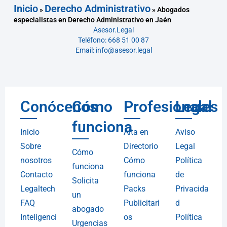
Inicio
Derecho Administrativo
»
»
Abogados
especialistas en Derecho Administrativo en Jaén
Asesor.Legal
Teléfono: 668 51 00 87
Email: info@asesor.legal
Conócenos
Cómo
Profesionales
Legal
funciona
Inicio
Alta en
Aviso
Sobre
Directorio
Legal
Cómo
nosotros
Cómo
Política
funciona
Contacto
funciona
de
Solicita
Legaltech
Packs
Privacida
un
FAQ
Publicitari
d
abogado
Inteligenci
os
Política
Urgencias