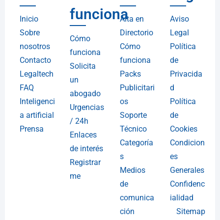
funciona
Inicio
Alta en
Aviso
Sobre
Directorio
Legal
Cómo
nosotros
Cómo
Política
funciona
Contacto
funciona
de
Solicita
Legaltech
Packs
Privacida
un
FAQ
Publicitari
d
abogado
Inteligenci
os
Política
Urgencias
a artificial
Soporte
de
/ 24h
Prensa
Técnico
Cookies
Enlaces
Categoría
Condicion
de interés
s
es
Registrar
Medios
Generales
me
de
Confidenc
comunica
ialidad
ción
Sitemap