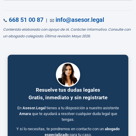
668 51 00 87
info@asesor.legal
📞
| 📧
Contenido elaborado con apoyo de IA. Carácter informativo. Consulte con
un abogado colegiado. Última revisión: Mayo 2026.
Resuelve tus dudas legales
Gratis, inmediato y sin registrarte
En
Asesor.Legal
tienes a tu disposición a nuestro asistente
Amara
que te ayudará a resolver cualquier duda legal que
tengas.
Y si lo necesitas, te pondremos en contacto con un
abogado
especializado
para tu caso.