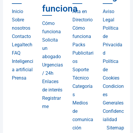
funciona
Inicio
Alta en
Aviso
Sobre
Directorio
Legal
Cómo
nosotros
Cómo
Política
funciona
Contacto
funciona
de
Solicita
Legaltech
Packs
Privacida
un
FAQ
Publicitari
d
abogado
Inteligenci
os
Política
Urgencias
a artificial
Soporte
de
/ 24h
Prensa
Técnico
Cookies
Enlaces
Categoría
Condicion
de interés
s
es
Registrar
Medios
Generales
me
de
Confidenc
comunica
ialidad
ción
Sitemap