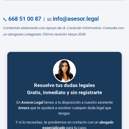
668 51 00 87
info@asesor.legal
📞
| 📧
Contenido elaborado con apoyo de IA. Carácter informativo. Consulte con
un abogado colegiado. Última revisión: Mayo 2026.
Resuelve tus dudas legales
Gratis, inmediato y sin registrarte
En
Asesor.Legal
tienes a tu disposición a nuestro asistente
Amara
que te ayudará a resolver cualquier duda legal que
tengas.
Y si lo necesitas, te pondremos en contacto con un
abogado
especializado
para tu caso.